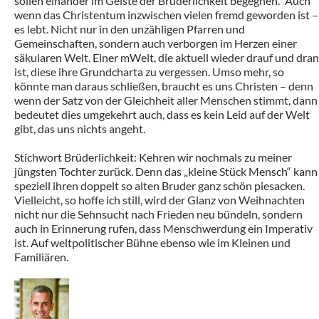
sollen einander im Geiste der Brüderlichkeit begegnen.“ Auch
wenn das Christentum inzwischen vielen fremd geworden ist –
es lebt. Nicht nur in den unzähligen Pfarren und
Gemeinschaften, sondern auch verborgen im Herzen einer
säkularen Welt. Einer mWelt, die aktuell wieder drauf und dran
ist, diese ihre Grundcharta zu vergessen. Umso mehr, so
könnte man daraus schließen, braucht es uns Christen – denn
wenn der Satz von der Gleichheit aller Menschen stimmt, dann
bedeutet dies umgekehrt auch, dass es kein Leid auf der Welt
gibt, das uns nichts angeht.
Stichwort Brüderlichkeit: Kehren wir nochmals zu meiner
jüngsten Tochter zurück. Denn das „kleine Stück Mensch“ kann
speziell ihren doppelt so alten Bruder ganz schön piesacken.
Vielleicht, so hoffe ich still, wird der Glanz von Weihnachten
nicht nur die Sehnsucht nach Frieden neu bündeln, sondern
auch in Erinnerung rufen, dass Menschwerdung ein Imperativ
ist. Auf weltpolitischer Bühne ebenso wie im Kleinen und
Familiären.