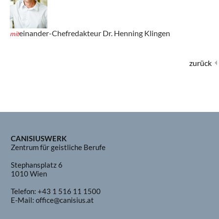
einander-Chefredakteur Dr. Henning Klingen
mit
zurück
CANISIUSWERK
Zentrum für geistliche Berufe
Stephansplatz 6
1010 Wien
Telefon:
+43 1 516 11 1500
E-Mail:
office@canisius.at