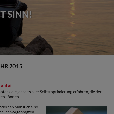
T SINN!
HR 2015
alität
enziale jenseits aller Selbstoptimierung erfahren, die der
ten können.
odernen Sinnsuche, so
rchlich vorgeprägten