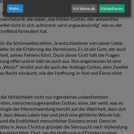
eben wird.
Mehr
...
Ich lehne ab
Akzeptieren
n: Ein solcher Glaube ist in der Suche anschlussfähig und nicht
henrhetorik, die dabei „das Fehlen Gottes, den antwortlos
ifel nicht in sich aufnimmt, wird unglaubwürdig“, wie es der
treffend formuliert hat.
für die Schönwetterzeiten. Je entschiedener von seiner Liebe
efer ist die Erfahrung des Vermissens. Es ist ein Gott, der auch
eit, seines Fehlens führt. Doch dieser Gott hält die Fragen
ung offen und er hält sie auch aus. Ihm angemessen ist eine
dem „Wozu?“ einübt und die auch der Anklage Gottes, dem Zweifel
s Recht einräumt, wie der Hoffnung, in Not und Elend nicht
 die Wirklichkeit nicht nur irgendeines unbestimmten
eten, menschenzugewandten Gottes; einer, der weiß, was es
eologie der Menschwerdung beruht auf der Wahrheit, dass sich
, dass dieses Leben hier und jetzt eine göttliche Würde hat,
nd die Endlichkeit menschlicher Existenz ernst. Denn im
tes in Jesus Christus gründet die Sehnsucht nach Vollendung
lendeten Welt. Dort, wo die Hoffnung auf Frieden in einer