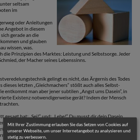
tunter seltsam
boten im
gerweg oder Anleitungen
che Angebot in diesem
 sich gerade an die
da kommen und glauben
nau wissen, was.
 die Prinzipien des Marktes: Leistung und Selbstsorge. Jeder
 Schmied, der Macher seines Lebenssinns.
bstveredelungstechnik gelingt es nicht, das Ärgernis des Todes
s dieses letzten „Gleichmachers“ stößt auch alles Selbst-
 entkommt man aber jener subtilen „Angst ums Dasein“, in
ntrierte Existenz notwendigerweise gerät? Indem der Mensch
trachten.
ott gesagt hat: „Sei!“ und: „Lebe!“ Du musst dir dein Dasein
fen – weder durch moralisches Spitzenverhalten noch durch
Mit Ihrer Zustimmung erlauben Sie das Setzen von Cookies auf
e gründet im Vertrauen und damit in einem „Funken von außen“.
unserer Webseite, um unser Internetangebot zu analysieren und
ernen, dass Sinn etwas ist, das wir nicht „machen“ können,
stetig zu verbessern.