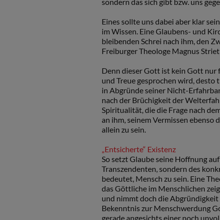
sondern das sich gibt bzw. uns geg
Eines sollte uns dabei aber klar sei
im Wissen. Eine Glaubens- und Kirc
bleibenden Schrei nach ihm, den Zwe
Freiburger Theologe Magnus Striet 
Denn dieser Gott ist kein Gott nur 
und Treue gesprochen wird, desto ti
in Abgründe seiner Nicht-Erfahrbark
nach der Brüchigkeit der Welterfahr
Spiritualität, die die Frage nach 
an ihm, seinem Vermissen ebenso da
allein zu sein.
„Entsicherte“ Existenz
So setzt Glaube seine Hoffnung auf
Transzendenten, sondern des konkr
bedeutet, Mensch zu sein. Eine Th
das Göttliche im Menschlichen zeigt
und nimmt doch die Abgründigkeit u
Bekenntnis zur Menschwerdung Got
gerade angesichts einer noch unvol