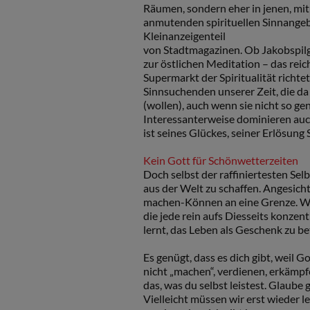
Räumen, sondern eher in jenen, mi
anmutenden spirituellen Sinnange
Kleinanzeigenteil
von Stadtmagazinen. Ob Jakobspil
zur östlichen Meditation – das rei
Supermarkt der Spiritualität richtet
Sinnsuchenden unserer Zeit, die 
(wollen), auch wenn sie nicht so ge
Interessanterweise dominieren auch
ist seines Glückes, seiner Erlösung
Kein Gott für Schönwetterzeiten
Doch selbst der raffiniertesten Sel
aus der Welt zu schaffen. Angesicht
machen-Können an eine Grenze. Wie
die jede rein aufs Diesseits konze
lernt, das Leben als Geschenk zu be
Es genügt, dass es dich gibt, weil G
nicht „machen“, verdienen, erkämp
das, was du selbst leistest. Glaub
Vielleicht müssen wir erst wieder l