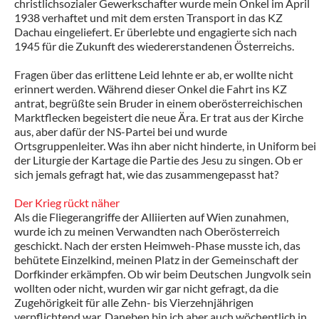
christlichsozialer Gewerkschafter wurde mein Onkel im April
1938 verhaftet und mit dem ersten Transport in das KZ
Dachau eingeliefert. Er überlebte und engagierte sich nach
1945 für die Zukunft des wiedererstandenen Österreichs.
Fragen über das erlittene Leid lehnte er ab, er wollte nicht
erinnert werden. Während dieser Onkel die Fahrt ins KZ
antrat, begrüßte sein Bruder in einem oberösterreichischen
Marktflecken begeistert die neue Ära. Er trat aus der Kirche
aus, aber dafür der NS-Partei bei und wurde
Ortsgruppenleiter. Was ihn aber nicht hinderte, in Uniform bei
der Liturgie der Kartage die Partie des Jesu zu singen. Ob er
sich jemals gefragt hat, wie das zusammengepasst hat?
Der Krieg rückt näher
Als die Fliegerangriffe der Alliierten auf Wien zunahmen,
wurde ich zu meinen Verwandten nach Oberösterreich
geschickt. Nach der ersten Heimweh-Phase musste ich, das
behütete Einzelkind, meinen Platz in der Gemeinschaft der
Dorfkinder erkämpfen. Ob wir beim Deutschen Jungvolk sein
wollten oder nicht, wurden wir gar nicht gefragt, da die
Zugehörigkeit für alle Zehn- bis Vierzehnjährigen
verpflichtend war. Daneben bin ich aber auch wöchentlich in