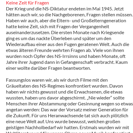
Keine Zeit für Fragen
Der Krieg und die NS-Diktatur endeten im Mai 1945. Jetzt
hätten auch wir, so die Nachgeborenen, Fragen stellen müssen.
Haben wir auch, aber die Eltern- und Großelterngeneration
hatte keine Zeit, sich mit Fragen der Vergangenheit
auseinanderzusetzen. Die ersten Monate nach Kriegsende
ging es um das nackte Überleben und später um den
Wiederaufbau einer aus den Fugen geratenen Welt. Auch die
etwas älteren Freunde wehrten Fragen ab. Viele von ihnen
wurden noch Opfer des NS-Irrsinns und haben Monate, oft
Jahre ihrer Jugend dann in Gefangenschaft verbracht. Kaum
einer wollte darüber Fragen beantworten.
Fassungslos waren wir, als wir durch Filme mit den
Gräueltaten des NS-Regimes konfrontiert wurden. Davon
haben wir nichts gewusst und die Erwachsenen, die etwas
wussten, haben uns davor abgeschirmt. „Nie wieder“ sollte
Menschen ihrer Abstammung oder Gesinnung wegen so etwas
angetan werden: Das war der Vorsatz meiner Generation für
die Zukunft. Für uns Heranwachsende tat sich auch plötzlich
eine neue Welt auf. Uns wurde bewusst, welchen großen
geistigen Nachholbedarf wir hatten. Erstmals wurden wir mit