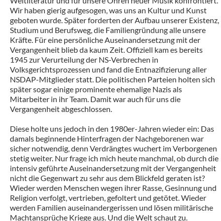
Weltliteratur und für unsere Ohren neuer Musik konfrontiert.
Wir haben gierig aufgesogen, was uns an Kultur und Kunst
geboten wurde. Später forderten der Aufbau unserer Existenz,
Studium und Berufsweg, die Familiengründung alle unsere
Kräfte. Für eine persönliche Auseinandersetzung mit der
Vergangenheit blieb da kaum Zeit. Offiziell kam es bereits
1945 zur Verurteilung der NS-Verbrechen in
Volksgerichtsprozessen und fand die Entnazifizierung aller
NSDAP-Mitglieder statt. Die politischen Parteien holten sich
später sogar einige prominente ehemalige Nazis als
Mitarbeiter in ihr Team. Damit war auch für uns die
Vergangenheit abgeschlossen.
Diese holte uns jedoch in den 1980er-Jahren wieder ein: Das
damals beginnende Hinterfragen der Nachgeborenen war
sicher notwendig, denn Verdrängtes wuchert im Verborgenen
stetig weiter. Nur frage ich mich heute manchmal, ob durch die
intensiv geführte Auseinandersetzung mit der Vergangenheit
nicht die Gegenwart zu sehr aus dem Blickfeld geraten ist?
Wieder werden Menschen wegen ihrer Rasse, Gesinnung und
Religion verfolgt, vertrieben, gefoltert und getötet. Wieder
werden Familien auseinandergerissen und lösen militärische
Machtansprüche Kriege aus. Und die Welt schaut zu.