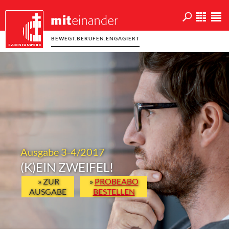
BEWEGT.BERUFEN.ENGAGIERT
Ausgabe 3-4/2017
(K)EIN ZWEIFEL!
» ZUR
»
PROBEABO
AUSGABE
BESTELLEN