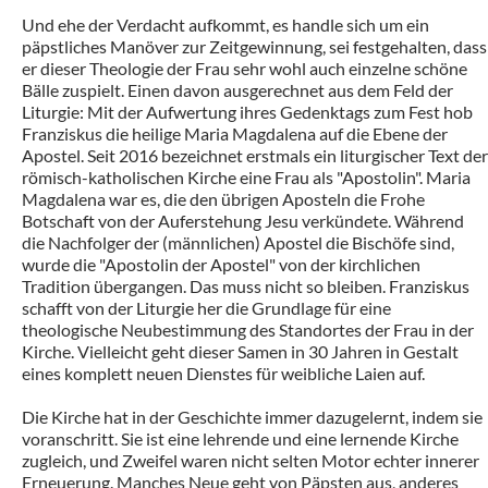
Und ehe der Verdacht aufkommt, es handle sich um ein
päpstliches Manöver zur Zeitgewinnung, sei festgehalten, dass
er dieser Theologie der Frau sehr wohl auch einzelne schöne
Bälle zuspielt. Einen davon ausgerechnet aus dem Feld der
Liturgie: Mit der Aufwertung ihres Gedenktags zum Fest hob
Franziskus die heilige Maria Magdalena auf die Ebene der
Apostel. Seit 2016 bezeichnet erstmals ein liturgischer Text der
römisch-katholischen Kirche eine Frau als "Apostolin". Maria
Magdalena war es, die den übrigen Aposteln die Frohe
Botschaft von der Auferstehung Jesu verkündete. Während
die Nachfolger der (männlichen) Apostel die Bischöfe sind,
wurde die "Apostolin der Apostel" von der kirchlichen
Tradition übergangen. Das muss nicht so bleiben. Franziskus
schafft von der Liturgie her die Grundlage für eine
theologische Neubestimmung des Standortes der Frau in der
Kirche. Vielleicht geht dieser Samen in 30 Jahren in Gestalt
eines komplett neuen Dienstes für weibliche Laien auf.
Die Kirche hat in der Geschichte immer dazugelernt, indem sie
voranschritt. Sie ist eine lehrende und eine lernende Kirche
zugleich, und Zweifel waren nicht selten Motor echter innerer
Erneuerung. Manches Neue geht von Päpsten aus, anderes