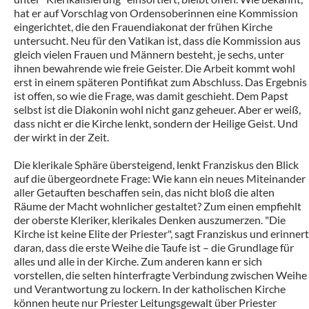
hat er auf Vorschlag von Ordensoberinnen eine Kommission
eingerichtet, die den Frauendiakonat der frühen Kirche
untersucht. Neu für den Vatikan ist, dass die Kommission aus
gleich vielen Frauen und Männern besteht, je sechs, unter
ihnen bewahrende wie freie Geister. Die Arbeit kommt wohl
erst in einem späteren Pontifikat zum Abschluss. Das Ergebnis
ist offen, so wie die Frage, was damit geschieht. Dem Papst
selbst ist die Diakonin wohl nicht ganz geheuer. Aber er weiß,
dass nicht er die Kirche lenkt, sondern der Heilige Geist. Und
der wirkt in der Zeit.
Die klerikale Sphäre übersteigend, lenkt Franziskus den Blick
auf die übergeordnete Frage: Wie kann ein neues Miteinander
aller Getauften beschaffen sein, das nicht bloß die alten
Räume der Macht wohnlicher gestaltet? Zum einen empfiehlt
der oberste Kleriker, klerikales Denken auszumerzen. "Die
Kirche ist keine Elite der Priester", sagt Franziskus und erinnert
daran, dass die erste Weihe die Taufe ist – die Grundlage für
alles und alle in der Kirche. Zum anderen kann er sich
vorstellen, die selten hinterfragte Verbindung zwischen Weihe
und Verantwortung zu lockern. In der katholischen Kirche
können heute nur Priester Leitungsgewalt über Priester