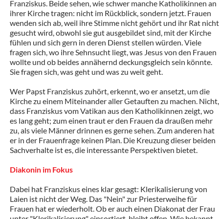
Franziskus. Beide sehen, wie schwer manche Katholikinnen an
ihrer Kirche tragen: nicht im Rückblick, sondern jetzt. Frauen
wenden sich ab, weil ihre Stimme nicht gehört und ihr Rat nicht
gesucht wird, obwohl sie gut ausgebildet sind, mit der Kirche
fühlen und sich gern in deren Dienst stellen würden. Viele
fragen sich, wo ihre Sehnsucht liegt, was Jesus von den Frauen
wollte und ob beides annähernd deckungsgleich sein könnte.
Sie fragen sich, was geht und was zu weit geht.
Wer Papst Franziskus zuhört, erkennt, wo er ansetzt, um die
Kirche zu einem Miteinander aller Getauften zu machen. Nicht,
dass Franziskus vom Vatikan aus den Katholikinnen zeigt, wo
es lang geht; zum einen traut er den Frauen da draußen mehr
zu, als viele Männer drinnen es gerne sehen. Zum anderen hat
er in der Frauenfrage keinen Plan. Die Kreuzung dieser beiden
Sachverhalte ist es, die interessante Perspektiven bietet.
Diakonin im Fokus
Dabei hat Franziskus eines klar gesagt: Klerikalisierung von
Laien ist nicht der Weg. Das "Nein" zur Priesterweihe für
Frauen hat er wiederholt. Ob er auch einen Diakonat der Frau
unter "Klerikalisierung" einsortiert, bleibt offen. Wie bekannt,