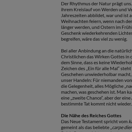
Der Rhythmus der Natur prägt uns. 
ihrem Kreislauf von Werden und Ver
Jahreszeiten abbildet, war und ist a
Weihnachten feiern, wenn nach dem
länger werden, und Ostern im Frü
Geschenk wiederkehrenden Lichtes 
begreifen, wäre das viel zu wenig.
Bei aller Anbindung an die natürli
Christlichen das Wirken Gottes in d
dem Sinne, dass es keine Wiederho
Zeichen des „Ein für alle Mal“ steht
Geschehen unwiederholbar macht, 
unser Handeln: Für niemanden von u
die Gelegenheit, alles Mögliche „
machen, was geschehen ist. Man ka
eine „zweite Chance“, aber der ein
bestimmte Tat kommt nicht wieder.
Die
Nähe des Reiches Gottes
Das Neue Testament spricht vom
k
gemeint als das beliebte „
carpe
die