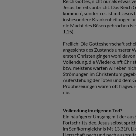
Reich Gottes, nicht nur als etwas v
Jesus, bereits anbricht. Das Reich 
kommen“, sondern es ist mit Jesus 
insbesondere Krankenheilungen und
die Macht des Bösen gebrochen ist: 
1,15).
Freilich: Die Gottesherrschaft schei
angesichts des Zustands unserer We
ersten Christen gingen wohl davon 
Vollendung, die Wiederkunft Christi
bzw. meistens warten wir eben nic
Strömungen im Christentum gegebe
Auferstehung der Toten und dem Ger
Prophezeiungen waren oft fragwürd
nie.
Vollendung im eigenen Tod?
Ein häufigerer Umgang mit der aus
Fortschrittsidee. Jesus selbst spr
im Senfkorngleichnis Mt 13,31f). Lie
Herrschaft nach und nach ausbreit