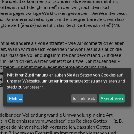
erkündet, das kommen soll, sondern als etwas, das mit ihm,
Gottes ist nicht der „Himmel“, in den wir „nach dem Tod
bereits gegenwärtige Wirklichkeit geworden. Die Wunder Jesu,
 Dämonenaustreibungen, sind erste greifbare Zeichen, dass
„Die Zeit (
kairos
) ist erfüllt, das Reich Gottes ist nahe.“ (Mk
nt alles andere als voll entfaltet – wie wir schmerzlich erleben
lt. Wann wird sie sich vollenden? Sowohl Jesus als auch die
aus, dass die Vollendung unmittelbar bevorstand. Auf diese
 in Herrlichkeit, warten wir jetzt seit zwei Jahrtausenden –
ht mehr. Es hat immer wieder extreme apokalyptische
n: Endzeitpropheten, die meinten, demnächst komme mit der
Mit Ihrer Zustimmung erlauben Sie das Setzen von Cookies auf
icht zugleich das Ende der Welt. Die Folgen solcher
unserer Webseite, um unser Internetangebot zu analysieren und
ig, manchmal katastrophal, bewahrheitet haben sie sich aber
stetig zu verbessern.
Mehr
...
Ich lehne ab
Akzeptieren
bleibenden Vollendung war die Umwandlung in eine Art
icht in Gleichnissen vom „Wachsen“ des Reiches Gottes (z. B.
gt es da nicht nahe, sich vorzustellen, dass sich Gottes
et, z. B. indem das Evangelium immer mehr Menschen und