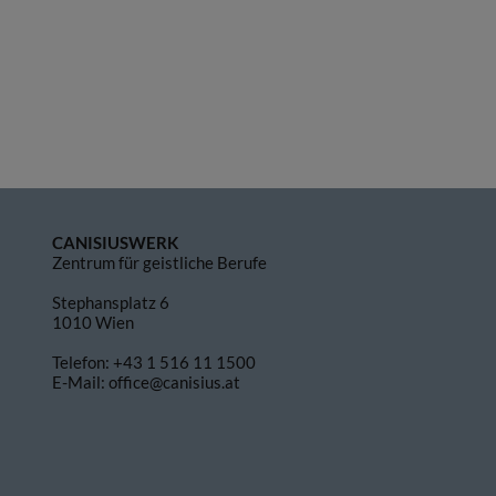
CANISIUSWERK
Zentrum für geistliche Berufe
Stephansplatz 6
1010 Wien
Telefon:
+43 1 516 11 1500
E-Mail:
office@canisius.at