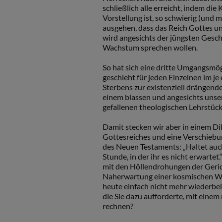
schließlich alle erreicht, indem die
Vorstellung ist, so schwierig (und m
ausgehen, dass das Reich Gottes uns
wird angesichts der jüngsten Gesc
Wachstum sprechen wollen.
So hat sich eine dritte Umgangsmög
geschieht für jeden Einzelnen im je
Sterbens zur existenziell drängend
einem blassen und angesichts unse
gefallenen theologischen Lehrstück
Damit stecken wir aber in einem D
Gottesreiches und eine Verschieb
des Neuen Testaments: „Haltet auc
Stunde, in der ihr es nicht erwartet
mit den Höllendrohungen der Gerich
Naherwartung einer kosmischen Wied
heute einfach nicht mehr wiederbel
die Sie dazu aufforderte, mit ein
rechnen?