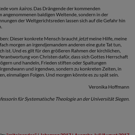
 Rede vom
kairos
. Das Drängende der kommenden
 im angenommenen baldigen Weltende, sondern in der
nungen der Weltgerichtsreden lassen sich auf die Gefahr hin
n.
 Leben: Dieser konkrete Mensch braucht
jetzt
meine Hilfe, meine
nfach morgen an irgendjemandem anderen eine gute Tat tun,
h ist. Und es gilt für den größeren Rahmen der kirchlichen,
 Verantwortung von Christen dafür, dass sich Gottes Herrschaft
ögern und handeln, Frieden stiften oder Spaltungen
t irgendwann und irgendwo, sondern zu konkreten Zeiten, in
en, einmaligen Folgen. Und morgen könnte es zu spät sein.
Veronika Hoffmann
fessorin für Systematische Theologie an der Universität Siegen.
in:
"miteinander" | Jahrgang 2017 | Ausgabe Juli/August 2017