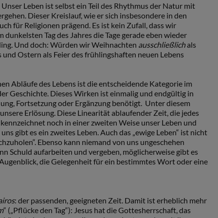
Unser Leben ist selbst ein Teil des Rhythmus der Natur mit
gehen. Dieser Kreislauf, wie er sich insbesondere in den
uch für Religionen prägend. Es ist kein Zufall, dass wir
 dunkelsten Tag des Jahres die Tage gerade eben wieder
hling. Und doch: Würden wir Weihnachten
ausschließlich
als
und Ostern als Feier des frühlingshaften neuen Lebens
chen Abläufe des Lebens ist die entscheidende Kategorie im
er Geschichte. Dieses Wirken ist einmalig und endgültig in
lung, Fortsetzung oder Ergänzung benötigt. Unter diesem
 unsere Erlösung. Diese Linearität ablaufender Zeit, die jedes
kennzeichnet noch in einer zweiten Weise unser Leben und
ns gibt es ein zweites Leben. Auch das „ewige Leben“ ist nicht
nachzuholen“. Ebenso kann niemand von uns ungeschehen
nn Schuld aufarbeiten und vergeben, möglicherweise gibt es
e Augenblick, die Gelegenheit für ein bestimmtes Wort oder eine
airos
: der passenden, geeigneten Zeit. Damit ist erheblich mehr
m
“ („Pflücke den Tag“): Jesus hat die Gottesherrschaft, das