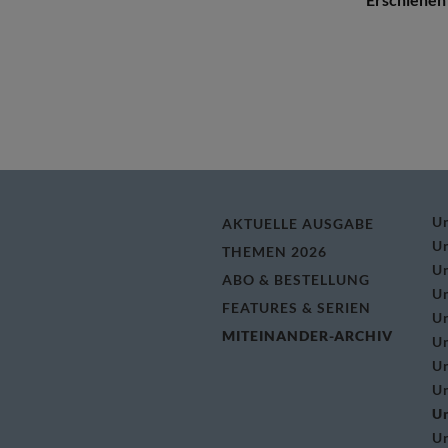
U
AKTUELLE AUSGABE
U
THEMEN 2026
U
ABO & BESTELLUNG
U
FEATURES & SERIEN
U
MITEINANDER-ARCHIV
U
U
U
U
U