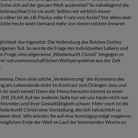
 Kirche sich auf der ganzen Welt ausbreitet? So naheliegend die
issbrauchbar!) ist sie auch: Sollten wir wirklich davon
 näher ist als z.B. Paulus oder Franz von Assisi? Vor allem aber
hichte heute wohl niemand mehr von einem solchen linearen
lichkeit durchgesetzt: Die Vollendung des Reiches Gottes
 eigenen Tod. So wurde die Frage des individuellen Lebens und
en Frage, eine allgemeine „Wiederkunft Christi“ hingegen zu
rer naturwissenschaftlichen Weltperspektive aus der Zeit
.
ilemma. Denn eine solche „Verkleinerung“ des Kommens des
ung ans Lebensende steht im Kontrast zum Drängen Jesu und
h ihr euch bereit! Denn der Menschensohn kommt zu einer
.“ (Mt 24,44) Auf der anderen Seite tun wir uns heute nicht nur
tsreden und ihrer Gewalttätigkeit schwer. Mehr noch ist die
erkunft Christi eine Vorstellung, die sich tatsächlich so
eben lässt. Wie würden Sie auf eine Sonntagspredigt reagieren,
em möglichen Ende der Welt im Lauf der kommenden Woche zu