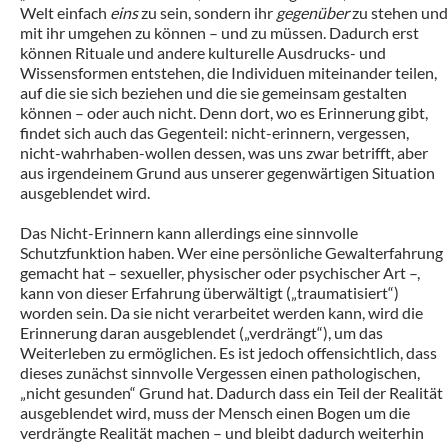
Welt einfach
eins
zu sein, sondern ihr
gegenüber
zu stehen und
mit ihr umgehen zu können – und zu müssen. Dadurch erst
können Rituale und andere kulturelle Ausdrucks- und
Wissensformen entstehen, die Individuen miteinander teilen,
auf die sie sich beziehen und die sie gemeinsam gestalten
können – oder auch nicht. Denn dort, wo es Erinnerung gibt,
findet sich auch das Gegenteil: nicht-erinnern, vergessen,
nicht-wahrhaben-wollen dessen, was uns zwar betrifft, aber
aus irgendeinem Grund aus unserer gegenwärtigen Situation
ausgeblendet wird.
Das Nicht-Erinnern kann allerdings eine sinnvolle
Schutzfunktion haben. Wer eine persönliche Gewalterfahrung
gemacht hat – sexueller, physischer oder psychischer Art –,
kann von dieser Erfahrung überwältigt („traumatisiert“)
worden sein. Da sie nicht verarbeitet werden kann, wird die
Erinnerung daran ausgeblendet („verdrängt“), um das
Weiterleben zu ermöglichen. Es ist jedoch offensichtlich, dass
dieses zunächst sinnvolle Vergessen einen pathologischen,
„nicht gesunden“ Grund hat. Dadurch dass ein Teil der Realität
ausgeblendet wird, muss der Mensch einen Bogen um die
verdrängte Realität machen – und bleibt dadurch weiterhin