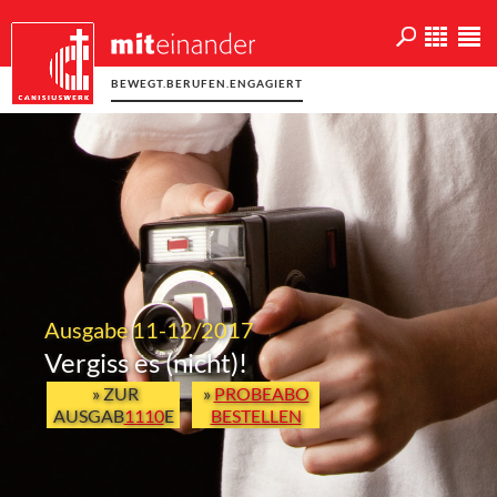
BEWEGT.BERUFEN.ENGAGIERT
Ausgabe 11-12/2017
Vergiss es (nicht)!
» ZUR
»
PROBEABO
AUSGAB
1110
E
BESTELLEN