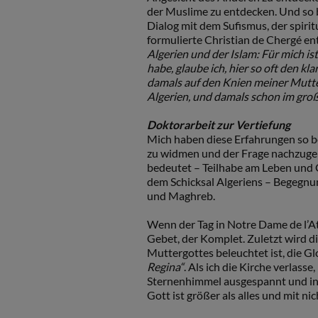
der Muslime zu entdecken. Und so b
Dialog mit dem Sufismus, der spirit
formulierte Christian de Chergé e
Algerien und der Islam: Für mich ist
habe, glaube ich, hier so oft den k
damals auf den Knien meiner Mutter,
Algerien, und damals schon im gro
Doktorarbeit zur Vertiefung
Mich haben diese Erfahrungen so b
zu widmen und der Frage nachzugeh
bedeutet – Teilhabe am Leben und 
dem Schicksal Algeriens – Begegnu
und Maghreb.
Wenn der Tag in Notre Dame de l’At
Gebet, der Komplet. Zuletzt wird di
Muttergottes beleuchtet ist, die G
Regina“
. Als ich die Kirche verlass
Sternenhimmel ausgespannt und in 
Gott ist größer als alles und mit nic