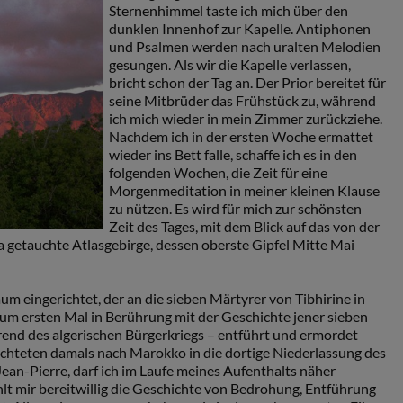
Sternenhimmel taste ich mich über den
dunklen Innenhof zur Kapelle. Antiphonen
und Psalmen werden nach uralten Melodien
gesungen. Als wir die Kapelle verlassen,
bricht schon der Tag an. Der Prior bereitet für
seine Mitbrüder das Frühstück zu, während
ich mich wieder in mein Zimmer zurückziehe.
Nachdem ich in der ersten Woche ermattet
wieder ins Bett falle, schaffe ich es in den
folgenden Wochen, die Zeit für eine
Morgenmeditation in meiner kleinen Klause
zu nützen. Es wird für mich zur schönsten
Zeit des Tages, mit dem Blick auf das von der
getauchte Atlasgebirge, dessen oberste Gipfel Mitte Mai
m eingerichtet, der an die sieben Märtyrer von Tibhirine in
zum ersten Mal in Berührung mit der Geschichte jener sieben
rend des algerischen Bürgerkriegs – entführt und ermordet
chteten damals nach Marokko in die dortige Niederlassung des
Jean-Pierre, darf ich im Laufe meines Aufenthalts näher
lt mir bereitwillig die Geschichte von Bedrohung, Entführung