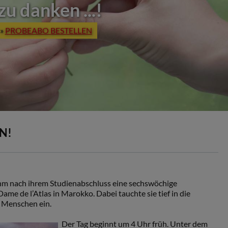
u danken ...!
»
PROBEABO BESTELLEN
N!
hm nach ihrem Studienabschluss eine sechswöchige
me de l’Atlas in Marokko. Dabei tauchte sie tief in die
r Menschen ein.
Der Tag beginnt um 4 Uhr früh. Unter dem