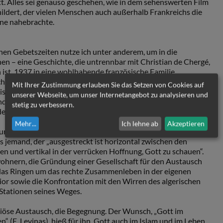
t. Alles sei genauso geschehen, wie in dem sehenswerten Film
ildert, der vielen Menschen auch außerhalb Frankreichs die
ne nahebrachte.
chen Gebetszeiten nutze ich unter anderem, um in die
en – eine Geschichte, die untrennbar mit Christian de Chergé,
 ist. 1937 in eine wohlhabende französische Familie
schon als Kind kennen. Während seines Militärdienstes wurde er
Mit Ihrer Zustimmung erlauben Sie das Setzen von Cookies auf
chen Feldhüter vor dem Angriff einiger Freischärler gerettet.
unserer Webseite, um unser Internetangebot zu analysieren und
der Ausbildung zum Priester in Paris trat er bei den
stetig zu verbessern.
 der klaren Vision, als Mönch nach Algerien zurückzukehren.
Mehr
...
Ich lehne ab
Akzeptieren
rund 25 Jahre seines Lebens verbrachte. Als „Nomade Gottes“
als jemand, der „ausgestreckt ist horizontal zwischen den
n und vertikal in der verrücken Hoffnung, Gott zu schauen“.
hnern, die Gründung einer Gesellschaft für den Austausch
das Ringen um das rechte Zusammenleben in der eigenen
or sowie die Konfrontation mit den Wirren des algerischen
 Stationen seines Weges.
igiöse Austausch, die Begegnung. Der Wunsch, „Gott im
 (E. Levinas), hieß für ihn, Gott auch im Islam und im Leben