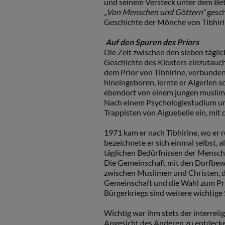
und seinem Versteck unter dem Bet
„Von Menschen und Göttern“
gesch
Geschichte der Mönche von Tibhiri
Auf den Spuren des Priors
Die Zeit zwischen den sieben tägli
Geschichte des Klosters einzutauch
dem Prior von Tibhirine, verbunden
hineingeboren, lernte er Algerien 
ebendort von einem jungen muslimis
Nach einem Psychologiestudium und 
Trappisten von Aiguebelle ein, mit
1971 kam er nach Tibhirine, wo er 
bezeichnete er sich einmal selbst, 
täglichen Bedürfnissen der Mensche
Die Gemeinschaft mit den Dorfbewo
zwischen Muslimen und Christen, 
Gemeinschaft und die Wahl zum Pri
Bürgerkriegs sind weitere wichtige
Wichtig war ihm stets der interrel
Angesicht des Anderen zu entdecken“