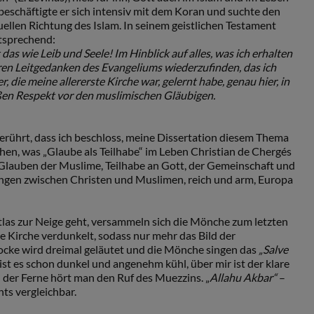
eschäftigte er sich intensiv mit dem Koran und suchte den
uellen Richtung des Islam. In seinem geistlichen Testament
ntsprechend:
 das wie Leib und Seele! Im Hinblick auf alles, was ich erhalten
laren Leitgedanken des Evangeliums wiederzufinden, das ich
 die meine allererste Kirche war, gelernt habe, genau hier, in
ßen Respekt vor den muslimischen Gläubigen.
erührt, dass ich beschloss, meine Dissertation diesem Thema
en, was „Glaube als Teilhabe“ im Leben Christian de Chergés
Glauben der Muslime, Teilhabe an Gott, der Gemeinschaft und
ngen zwischen Christen und Muslimen, reich und arm, Europa
las zur Neige geht, versammeln sich die Mönche zum letzten
e Kirche verdunkelt, sodass nur mehr das Bild der
locke wird dreimal geläutet und die Mönche singen das
„Salve
e, ist es schon dunkel und angenehm kühl, über mir ist der klare
der Ferne hört man den Ruf des Muezzins. „
Allahu Akbar“
–
hts vergleichbar.