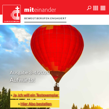
BEWEGT.BERUFEN.ENGAGIERT
Ausgabe 3-4/2020
Aufwärts!
»
Ja, ich will ein Testexemplar
»
Hier Abo bestellen