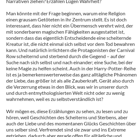
Narrativen ziehen? Erzählen Lügen Wahrheit?
Man könnte mit der Frage beginnen, warum eine Religion
einen grausam Getöteten in ihr Zentrum stellt. Es ist doch
interessant, dass hier nicht ein Übermensch verehrt wird, der
mit sonderbaren magischen Fähigkeiten ausgestattet ist,
sondern dass das eigentlich Entscheidende eine scheiternde
Kreatur ist, die nicht einmal sich selbst vor dem Tod bewahren
kann. Und natürlich irrlichtern die Protagonisten der Carnival
Row scheiternd und sterbend durch die Gegend – auf der
Suche nach sich selbst und nach einander; eine Suche, bei der
keine Magie zu helfen scheint. Auch in der Harry-Potter-Reihe
ist es ja bemerkenswerterweise das ganz alltägliche Phänomen
der Liebe, das größer ist als alle Zauberkraft. Gerät also durch
die Verzerrung etwas in den Blick, was wir in unserer durch
und durch entmythologisierten Welt nicht oder zu wenig
wahrnehmen, weil es zu selbstverständlich ist?
Wir mögen es, diese Erzählungen zu sehen, zu lesen und zu
hören, weil Geschichten des Scheiterns und Sterbens, aber
auch der Liebe und des momentanen Glücks Geschichten über
uns selber sind. Verfremdet sind sie zwar und ins Extreme
getrieben, dadurch aber gerade offen für alltägliche und