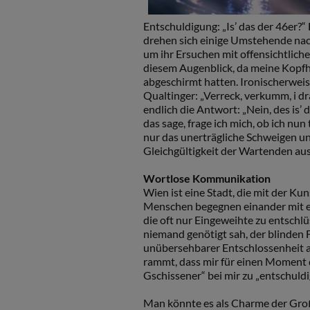
Entschuldigung: „Is’ das der 46er?“
drehen sich einige Umstehende nach
um ihr Ersuchen mit offensichtliche
diesem Augenblick, da meine Kopfh
abgeschirmt hatten. Ironischerwei
Qualtinger: „Verreck, verkumm, i dr
endlich die Antwort: „Nein, des is’
das sage, frage ich mich, ob ich nu
nur das unerträgliche Schweigen un
Gleichgültigkeit der Wartenden aus
Wortlose Kommunikation
Wien ist eine Stadt, die mit der K
Menschen begegnen einander mit ei
die oft nur Eingeweihte zu entschlü
niemand genötigt sah, der blinden
unübersehbarer Entschlossenheit au
rammt, dass mir für einen Moment d
Gschissener“ bei mir zu „entschuldi
Man könnte es als Charme der Großs