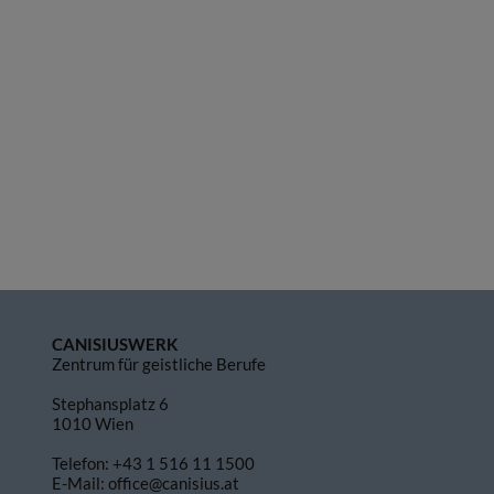
CANISIUSWERK
Zentrum für geistliche Berufe
Stephansplatz 6
1010 Wien
Telefon:
+43 1 516 11 1500
E-Mail:
office@canisius.at