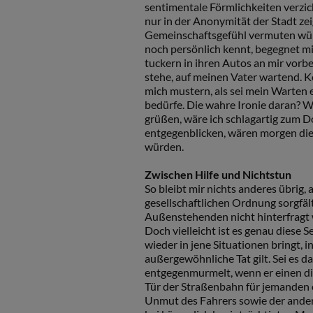
sentimentale Förmlichkeiten verzich
nur in der Anonymität der Stadt zei
Gemeinschaftsgefühl vermuten wür
noch persönlich kennt, begegnet mi
tuckern in ihren Autos an mir vorb
stehe, auf meinen Vater wartend. Ke
mich mustern, als sei mein Warten
bedürfe. Die wahre Ironie daran? W
grüßen, wäre ich schlagartig zum D
entgegenblicken, wären morgen die 
würden.
Zwischen Hilfe und Nichtstun
So bleibt mir nichts anderes übrig,
gesellschaftlichen Ordnung sorgfäl
Außenstehenden nicht hinterfragt 
Doch vielleicht ist es genau diese
wieder in jene Situationen bringt, i
außergewöhnliche Tat gilt. Sei es 
entgegenmurmelt, wenn er einen di
Tür der Straßenbahn für jemanden 
Unmut des Fahrers sowie der ander