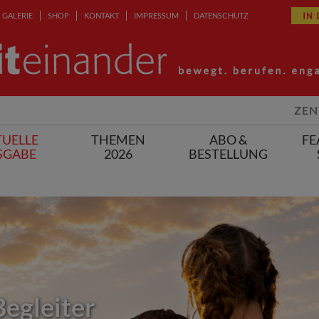
IN
GALERIE
SHOP
KONTAKT
IMPRESSUM
DATENSCHUTZ
ZEN
UELLE
THEMEN
ABO &
FE
SGABE
2026
BESTELLUNG
Begleiter