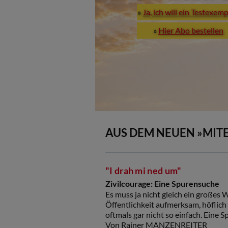
»
Ja, ich will ein Testexem
»
Hier Abo bestellen
AUS DEM NEUEN »MIT
"I drah mi ned um"
Zivilcourage: Eine Spurensuche
Es muss ja nicht gleich ein großes W
Öffentlichkeit aufmerksam, höflich
oftmals gar nicht so einfach. Eine 
Von Rainer MANZENREITER