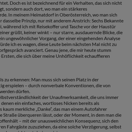
tet. Doch es ist bezeichnend für ein Verhalten, das sich nicht
gt, sondern auch dort, wo man ein stärkeres
de. In meinem Heimatdorf in Oberösterreich, wo man sich
r dasselbe Prinzip, nur mit anderem Anstrich: Sechs Bekannte
ei, während ich mit Reisekoffer und Tasche vor der Haustür
iner grüßt, keiner winkt – nur starre, ausdauernde Blicke, die
 ein ungewöhnlicher Vorgang, der einer eingehenden Analyse
ürde ich es wagen, diese Leute beim nächsten Mal nicht zu
orfgespräch avanciert. Genau jene, die mir heute stumm
Ersten, die sich über meine Unhöflichkeit echauffieren
 als zu erkennen: Man muss sich seinen Platz in der
tig erspielen – durch nonverbale Konventionen, die von
werden dürfen.
 Selbstverständlichkeit der Unaufmerksamkeit, die uns immer
n denen ein einfaches, wortloses Nicken bereits als
das kaum merkliche „Danke“, das man einem Autofahrer
e Straße überqueren lässt, oder der Moment, in dem man die
offenhält – mit der unausweichlichen Konsequenz, sich den
en Fahrgäste zuzuziehen, da eine solche Verzögerung, selbst