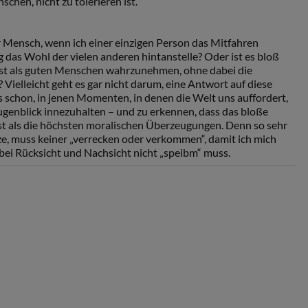
chen, nicht zu tolerieren ist.
ter Mensch, wenn ich einer einzigen Person das Mitfahren
g das Wohl der vielen anderen hintanstelle? Oder ist es bloß
lbst als guten Menschen wahrzunehmen, ohne dabei die
? Vielleicht geht es gar nicht darum, eine Antwort auf diese
s schon, in jenen Momenten, in denen die Welt uns auffordert,
ugenblick innezuhalten – und zu erkennen, dass das bloße
t als die höchsten moralischen Überzeugungen. Denn so sehr
ze, muss keiner „verrecken oder verkommen“, damit ich mich
ei Rücksicht und Nachsicht nicht „speibm“ muss.