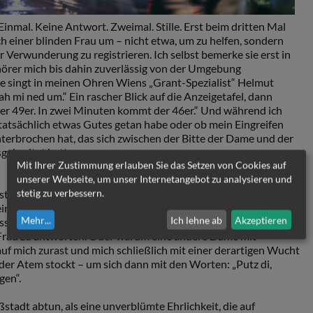
 Einmal. Keine Antwort. Zweimal. Stille. Erst beim dritten Mal
 einer blinden Frau um – nicht etwa, um zu helfen, sondern
r Verwunderung zu registrieren. Ich selbst bemerke sie erst in
örer mich bis dahin zuverlässig von der Umgebung
se singt in meinen Ohren Wiens „Grant-Spezialist“ Helmut
ah mi ned um.“ Ein rascher Blick auf die Anzeigetafel, dann
 der 49er. In zwei Minuten kommt der 46er.“ Und während ich
n tatsächlich etwas Gutes getan habe oder ob mein Eingreifen
terbrochen hat, das sich zwischen der Bitte der Dame und der
gebreitet hatte.
Mit Ihrer Zustimmung erlauben Sie das Setzen von Cookies auf
unserer Webseite, um unser Internetangebot zu analysieren und
unst der wortlosen Kommunikation bestens vertraut ist. Die
stetig zu verbessern.
ner Mischung aus höflicher Distanz und hantiger Herzlichkeit,
Mehr
...
Ich lehne ab
Akzeptieren
sseln vermögen. Vielleicht liegt darin der Grund, warum sich
 Frau zu antworten. Oder warum eine andere Dame mit
f mich zurast und mich schließlich mit einer derartigen Wucht
er Atem stockt – um sich dann mit den Worten: „Putz di,
gen“.
tadt abtun, als eine unverblümte Ehrlichkeit, die auf