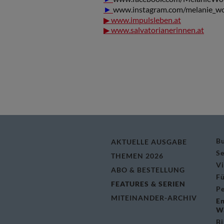
www.instagram.com/melanie_wo
►
▶ www.impulsleben.at
▶ www.salvatorianerinnen.at
Bu
AKTUELLE AUSGABE
Se
THEMEN 2026
V
ABO & BESTELLUNG
Fü
FEATURES & SERIEN
Pe
MITEINANDER-ARCHIV
E
W
Bi