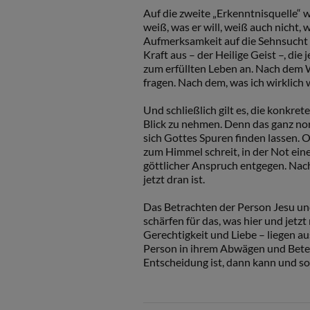
Auf die zweite „Erkenntnisquelle“ w
weiß, was er will, weiß auch nicht, 
Aufmerksamkeit auf die Sehnsucht d
Kraft aus – der Heilige Geist –, di
zum erfüllten Leben an. Nach dem W
fragen. Nach dem, was ich wirklich w
Und schließlich gilt es, die konkre
Blick zu nehmen. Denn das ganz no
sich Gottes Spuren finden lassen. O
zum Himmel schreit, in der Not eine
göttlicher Anspruch entgegen. Nach
jetzt dran ist.
Das Betrachten der Person Jesu un
schärfen für das, was hier und jetz
Gerechtigkeit und Liebe – liegen a
Person in ihrem Abwägen und Beten 
Entscheidung ist, dann kann und sol