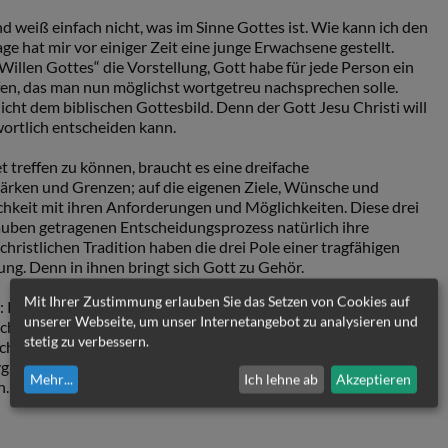
d weiß einfach nicht, was im Sinne Gottes ist. Wie kann ich den
e hat mir vor einiger Zeit eine junge Erwachsene gestellt.
Willen Gottes“ die Vorstellung, Gott habe für jede Person ein
en, das man nun möglichst wortgetreu nachsprechen solle.
icht dem biblischen Gottesbild. Denn der Gott Jesu Christi will
ortlich entscheiden kann.
treffen zu können, braucht es eine dreifache
tärken und Grenzen; auf die eigenen Ziele, Wünsche und
chkeit mit ihren Anforderungen und Möglichkeiten. Diese drei
uben getragenen Entscheidungsprozess natürlich ihre
h-christlichen Tradition haben die drei Pole einer tragfähigen
ng. Denn in ihnen bringt sich Gott zu Gehör.
Mit Ihrer Zustimmung erlauben Sie das Setzen von Cookies auf
: Respektieren wir die Koordinaten unseres Daseins – unsere
unserer Webseite, um unser Internetangebot zu analysieren und
ten wir zugleich das Leben selbst. Biblisch gesprochen:
stetig zu verbessern.
chten wir zugleich den Schöpfer, der ein Freund des Lebens ist
(vgl. Joh 10,10ff.). Nach dem Willen Gottes fragen, heißt also,
Mehr
...
Ich lehne ab
Akzeptieren
n.