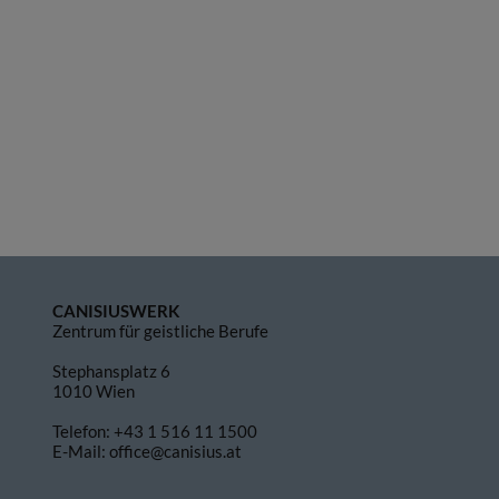
CANISIUSWERK
Zentrum für geistliche Berufe
Stephansplatz 6
1010 Wien
Telefon:
+43 1 516 11 1500
E-Mail:
office@canisius.at