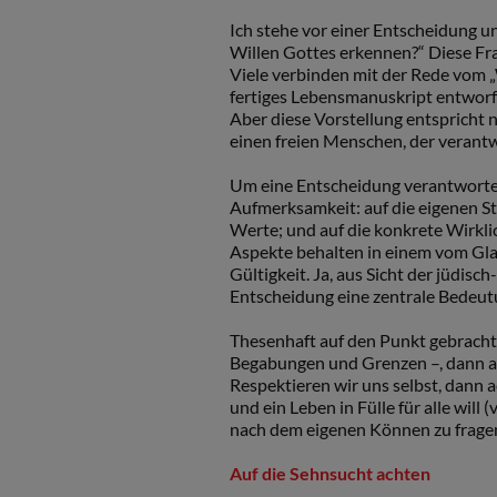
Ich stehe vor einer Entscheidung un
Willen Gottes erkennen?“ Diese Frag
Viele verbinden mit der Rede vom „
fertiges Lebensmanuskript entworf
Aber diese Vorstellung entspricht n
einen freien Menschen, der verantw
Um eine Entscheidung verantwortet 
Aufmerksamkeit: auf die eigenen S
Werte; und auf die konkrete Wirkli
Aspekte behalten in einem vom Gla
Gültigkeit. Ja, aus Sicht der jüdisc
Entscheidung eine zentrale Bedeutu
Thesenhaft auf den Punkt gebracht
Begabungen und Grenzen –, dann ach
Respektieren wir uns selbst, dann a
und ein Leben in Fülle für alle will 
nach dem eigenen Können zu frage
Auf die Sehnsucht achten