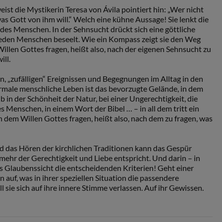
eist die Mystikerin Teresa von Ávila pointiert hin: „Wer nicht
was Gott von ihm will.“ Welch eine kühne Aussage! Sie lenkt die
es Menschen. In der Sehnsucht drückt sich eine göttliche
e jeden Menschen beseelt. Wie ein Kompass zeigt sie den Weg
illen Gottes fragen, heißt also, nach der eigenen Sehnsucht zu
ill.
ten, „zufälligen“ Ereignissen und Begegnungen im Alltag in den
rmale menschliche Leben ist das bevorzugte Gelände, in dem
b in der Schönheit der Natur, bei einer Ungerechtigkeit, die
s Menschen, in einem Wort der Bibel … – in all dem tritt ein
 dem Willen Gottes fragen, heißt also, nach dem zu fragen, was
d das Hören der kirchlichen Traditionen kann das Gespür
t mehr der Gerechtigkeit und Liebe entspricht. Und darin – in
us Glaubenssicht die entscheidenden Kriterien! Geht einer
auf, was in ihrer speziellen Situation die passendere
l sie sich auf ihre innere Stimme verlassen. Auf ihr Gewissen.