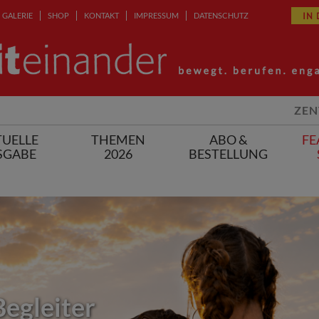
IN
GALERIE
SHOP
KONTAKT
IMPRESSUM
DATENSCHUTZ
ZEN
UELLE
THEMEN
ABO &
FE
SGABE
2026
BESTELLUNG
Begleiter