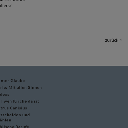
lfers/
zurück
nter Glaube
rie: Mit allen Sinnen
ideos
r wen Kirche da ist
trus Canisius
ntscheiden und
ählen
blische Berufe