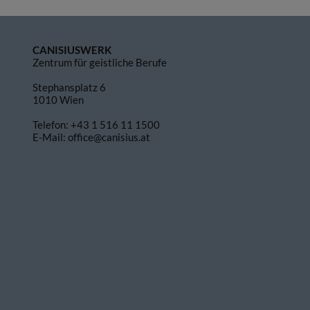
CANISIUSWERK
Zentrum für geistliche Berufe
Stephansplatz 6
1010 Wien
Telefon:
+43 1 516 11 1500
E-Mail:
office@canisius.at