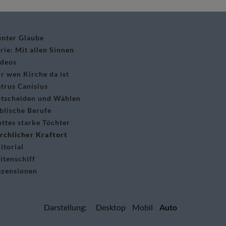
nter Glaube
rie: Mit allen Sinnen
ideos
r wen Kirche da ist
trus Canisius
tscheiden und Wählen
blische Berufe
ttes starke Töchter
rchlicher Kraftort
itorial
itenschiff
ezensionen
Darstellung:
Desktop
Mobil
Auto