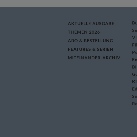
Bu
AKTUELLE AUSGABE
Se
THEMEN 2026
V
ABO & BESTELLUNG
Fü
FEATURES & SERIEN
Pe
MITEINANDER-ARCHIV
En
Bi
Go
Ki
Ed
Se
R