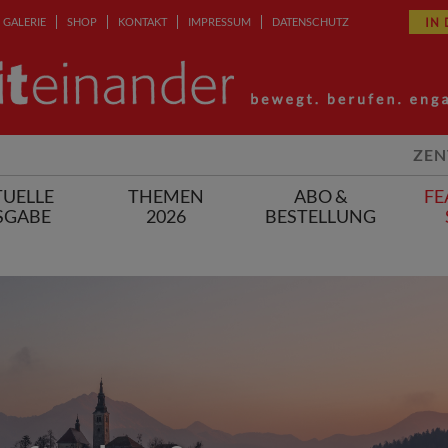
IN
GALERIE
SHOP
KONTAKT
IMPRESSUM
DATENSCHUTZ
ZEN
UELLE
THEMEN
ABO &
FE
SGABE
2026
BESTELLUNG