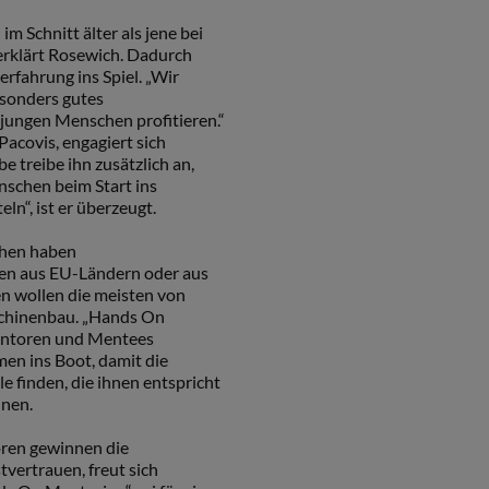
m Schnitt älter als jene bei
rklärt Rosewich. Dadurch
erfahrung ins Spiel. „Wir
esonders gutes
jungen Menschen profitieren.“
Pacovis, engagiert sich
e treibe ihn zusätzlich an,
nschen beim Start ins
n“, ist er überzeugt.
chen haben
en aus EU-Ländern oder aus
en wollen die meisten von
schinenbau. „Hands On
entoren und Mentees
men ins Boot, damit die
lle finden, die ihnen entspricht
nnen.
ren gewinnen die
vertrauen, freut sich