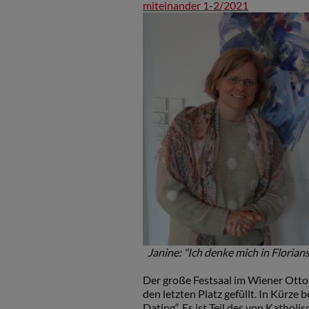
miteinander 1-2/2021
Janine: "Ich denke mich in Florian
Der große Festsaal im Wiener Otto
den letzten Platz gefüllt. In Kürze 
Dating“. Es ist Teil des von Katholis