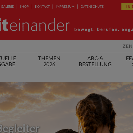
IN
GALERIE
SHOP
KONTAKT
IMPRESSUM
DATENSCHUTZ
ZEN
UELLE
THEMEN
ABO &
FE
SGABE
2026
BESTELLUNG
Begleiter