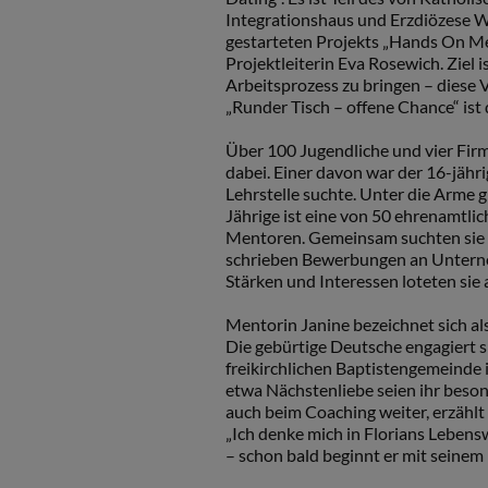
Integrationshaus und Erzdiözese W
gestarteten Projekts „Hands On Me
Projektleiterin Eva Rosewich. Ziel 
Arbeitsprozess zu bringen – diese 
„Runder Tisch – offene Chance“ ist
Über 100 Jugendliche und vier Fir
dabei. Einer davon war der 16-jähri
Lehrstelle suchte. Unter die Arme gr
Jährige ist eine von 50 ehrenamtl
Mentoren. Gemeinsam suchten sie 
schrieben Bewerbungen an Untern
Stärken und Interessen loteten sie 
Mentorin Janine bezeichnet sich al
Die gebürtige Deutsche engagiert si
freikirchlichen Baptistengemeinde 
etwa Nächstenliebe seien ihr beson
auch beim Coaching weiter, erzählt
„Ich denke mich in Florians Lebenswi
– schon bald beginnt er mit seinem