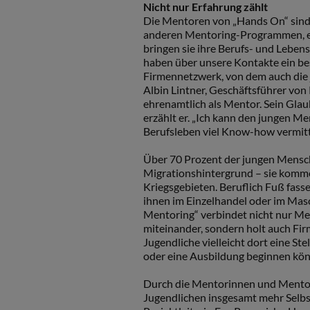
Nicht nur Erfahrung zählt
Die Mentoren von „Hands On“ sind i
anderen Mentoring-Programmen, e
bringen sie ihre Berufs- und Lebens
haben über unsere Kontakte ein b
Firmennetzwerk, von dem auch die 
Albin Lintner, Geschäftsführer von 
ehrenamtlich als Mentor. Sein Glaub
erzählt er. „Ich kann den jungen Me
Berufsleben viel Know-how vermittel
Über 70 Prozent der jungen Mens
Migrationshintergrund – sie komm
Kriegsgebieten. Beruflich Fuß fass
ihnen im Einzelhandel oder im Ma
Mentoring“ verbindet nicht nur M
miteinander, sondern holt auch Fir
Jugendliche vielleicht dort eine Ste
oder eine Ausbildung beginnen kö
Durch die Mentorinnen und Mento
Jugendlichen insgesamt mehr Selbst