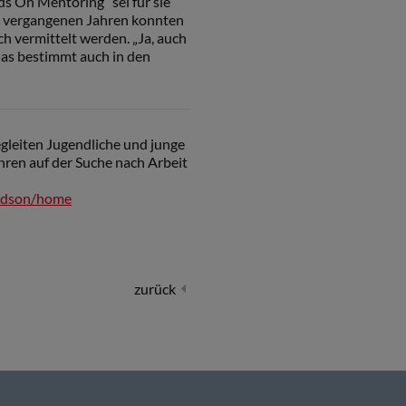
ds On Mentoring“ sei für sie
den vergangenen Jahren konnten
ch vermittelt werden. „Ja, auch
 das bestimmt auch in den
leiten Jugendliche und junge
ren auf der Suche nach Arbeit
andson/home
zurück