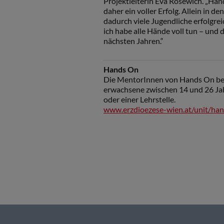
Projektleiterin Eva Rosewich. „Han
daher ein voller Erfolg. Allein in 
dadurch viele Jugendliche erfolgrei
ich habe alle Hände voll tun – und
nächsten Jahren.“
Hands On
Die MentorInnen von Hands On beg
erwachsene zwischen 14 und 26 Jah
oder einer Lehrstelle.
www.erzdioezese-wien.at/unit/h