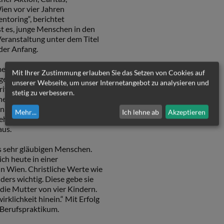
ien vor vier Jahren
ntoring“, berichtet
ist es, junge Menschen in den
Veranstaltung unter dem Titel
 der Anfang.
men waren beim letzten Mal
Mit Ihrer Zustimmung erlauben Sie das Setzen von Cookies auf
ge Florian, der nach einer
unserer Webseite, um unser Internetangebot zu analysieren und
iff ihm dabei Janine. Die 40-
stetig zu verbessern.
ichen Mentorinnen und
nach passenden Lehrstellen,
Mehr
...
Ich lehne ab
Akzeptieren
ehmen. Auch seine Neigungen,
aus.
s sehr gläubigen Menschen.
ch heute in einer
in Wien. Christliche Werte wie
ders wichtig. Diese gebe sie
 die Mutter von vier Kindern.
rklichkeit hinein.“ Mit Erfolg
 Berufspraktikum.