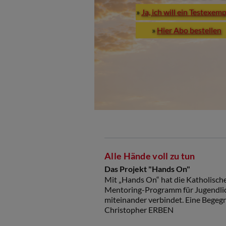
»
Ja, ich will ein Testexem
»
Hier Abo bestellen
Alle Hände voll zu tun
Das Projekt "Hands On"
Mit „Hands On“ hat die Katholische
Mentoring-Programm für Jugendlich
miteinander verbindet. Eine Bege
Christopher ERBEN