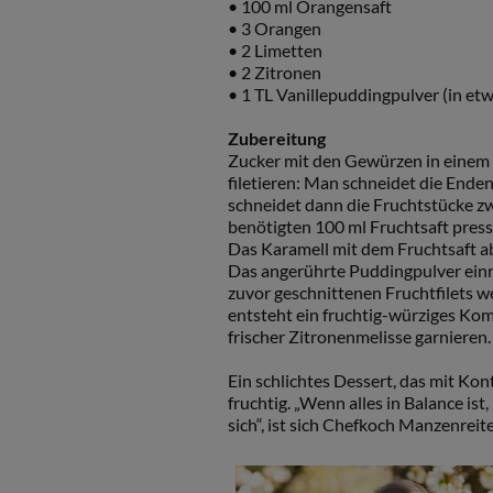
• 100 ml Orangensaft
• 3 Orangen
• 2 Limetten
• 2 Zitronen
• 1 TL Vanillepuddingpulver (in et
Zubereitung
Zucker mit den Gewürzen in einem 
filetieren: Man schneidet die Ende
schneidet dann die Fruchtstücke z
benötigten 100 ml Fruchtsaft pres
Das Karamell mit dem Fruchtsaft abl
Das angerührte Puddingpulver einr
zuvor geschnittenen Fruchtfilets w
entsteht ein fruchtig-würziges Kom
frischer Zitronenmelisse garnieren.
Ein schlichtes Dessert, das mit Kon
fruchtig. „Wenn alles in Balance ist
sich“, ist sich Chefkoch Manzenreite