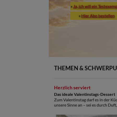
»
Ja, ich will ein Testexem
»
Hier Abo bestellen
THEMEN & SCHWERP
Herzlich serviert
Das ideale Valentinstags-Dessert
Zum Valentinstag darf es in der Kü
unsere Sinne an – sei es durch D