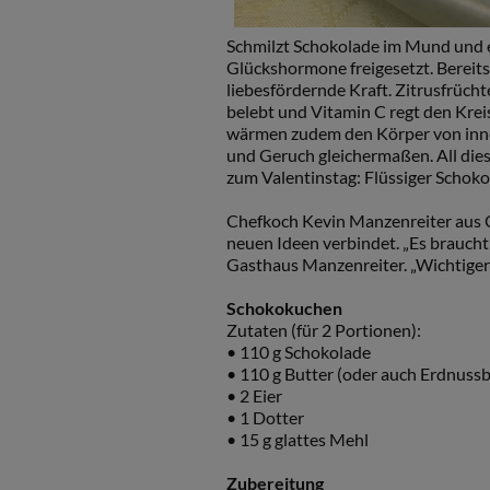
Schmilzt Schokolade im Mund und e
Glückshormone freigesetzt. Bereit
liebesfördernde Kraft. Zitrusfrüch
belebt und Vitamin C regt den Krei
wärmen zudem den Körper von inne
und Geruch gleichermaßen. All dies
zum Valentinstag: Flüssiger Schok
Chefkoch Kevin Manzenreiter aus O
neuen Ideen verbindet. „Es brauch
Gasthaus Manzenreiter. „Wichtiger 
Schokokuchen
Zutaten (für 2 Portionen):
• 110 g Schokolade
• 110 g Butter (oder auch Erdnussb
• 2 Eier
• 1 Dotter
• 15 g glattes Mehl
Zubereitung