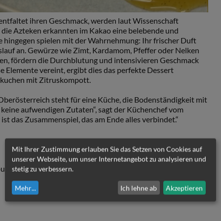
ntfaltet ihren Geschmack, werden laut Wissenschaft
s die Azteken erkannten im Kakao eine belebende und
te hingegen spielen mit der Wahrnehmung: Ihr frischer Duft
slauf an. Gewürze wie Zimt, Kardamom, Pfeffer oder Nelken
n, fördern die Durchblutung und intensivieren Geschmack
e Elemente vereint, ergibt dies das perfekte Dessert
okuchen mit Zitruskompott.
berösterreich steht für eine Küche, die Bodenständigkeit mit
t keine aufwendigen Zutaten“, sagt der Küchenchef vom
ist das Zusammenspiel, das am Ende alles verbindet.“
Mit Ihrer Zustimmung erlauben Sie das Setzen von Cookies auf
unserer Webseite, um unser Internetangebot zu analysieren und
utter)
stetig zu verbessern.
Mehr
...
Ich lehne ab
Akzeptieren