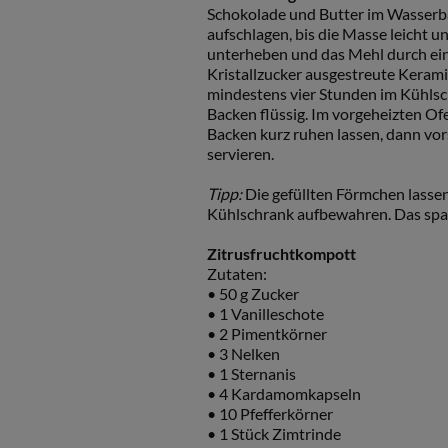
Schokolade und Butter im Wasser
aufschlagen, bis die Masse leicht 
unterheben und das Mehl durch ein 
Kristallzucker ausgestreute Keram
mindestens vier Stunden im Kühlsch
Backen flüssig. Im vorgeheizten O
Backen kurz ruhen lassen, dann vor
servieren.
Tipp:
Die gefüllten Förmchen lasse
Kühlschrank aufbewahren. Das spart
Zitrusfruchtkompott
Zutaten:
• 50 g Zucker
• 1 Vanilleschote
• 2 Pimentkörner
• 3 Nelken
• 1 Sternanis
• 4 Kardamomkapseln
• 10 Pfefferkörner
• 1 Stück Zimtrinde