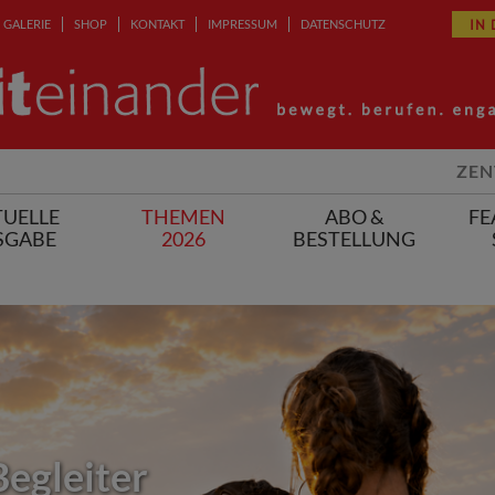
IN
GALERIE
SHOP
KONTAKT
IMPRESSUM
DATENSCHUTZ
ZEN
UELLE
THEMEN
ABO &
FE
SGABE
2026
BESTELLUNG
Begleiter