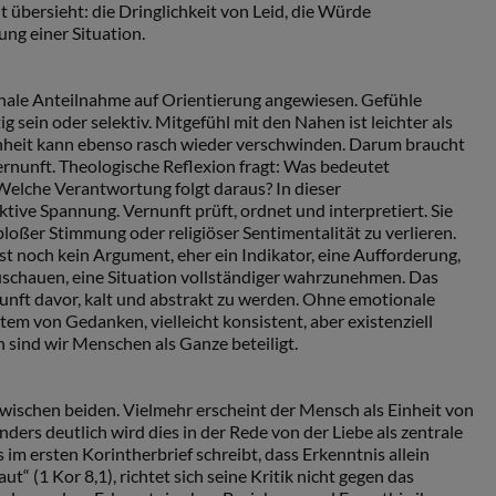
t übersieht: die Dringlichkeit von Leid, die Würde
ng einer Situation.
onale Anteilnahme auf Orientierung angewiesen. Gefühle
g sein oder selektiv. Mitgefühl mit den Nahen ist leichter als
nheit kann ebenso rasch wieder verschwinden. Darum braucht
ernunft. Theologische Reflexion fragt: Was bedeutet
Welche Verantwortung folgt daraus? In dieser
tive Spannung. Vernunft prüft, ordnet und interpretiert. Sie
bloßer Stimmung oder religiöser Sentimentalität zu verlieren.
 ist noch kein Argument, eher ein Indikator, eine Aufforderung,
uschauen, eine Situation vollständiger wahrzunehmen. Das
nft davor, kalt und abstrakt zu werden. Ohne emotionale
em von Gedanken, vielleicht konsistent, aber existenziell
n sind wir Menschen als Ganze beteiligt.
wischen beiden. Vielmehr erscheint der Mensch als Einheit von
ers deutlich wird dies in der Rede von der Liebe als zentrale
im ersten Korintherbrief schreibt, dass Erkenntnis allein
ut“ (1 Kor 8,1), richtet sich seine Kritik nicht gegen das