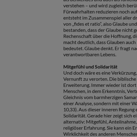
verstehen – und wird zugleich berü
Fürwahrhalten reduzieren noch auf e
entsteht im Zusammenspiel aller dr
von „fides et ratio“, also Glaube u
bestanden, dass der Glaube nicht geg
Rechenschaft über die Hoffnung, die 
macht deutlich, dass Glauben auch
bedeutet. Glaube denkt. Er fragt n
verantwortbaren Lebens.
Mitgefühl und Solidarität
Und doch wäre es eine Verkürzung, 
Vernunft zu verorten. Die biblische
Erweiterung. Immer wieder ist dor
Menschen, in dem Erkenntnis, Ve
Gleichnis vom barmherzigen Samari
einer Analyse, sondern mit einer W
10,33). Aus dieser inneren Regung
Solidarität. Gerade hier zeigt sic
alternativ: Mitgefühl, Anteilnahme,
religiöser Erfahrung. Sie kann ein 
Wirklichkeit des anderen Menschen.