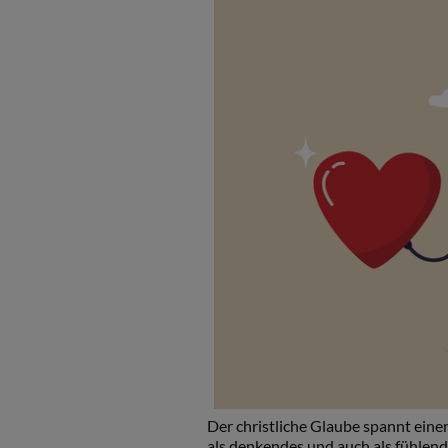
Der christliche Glaube spannt eine
als denkendes und auch als fühlend