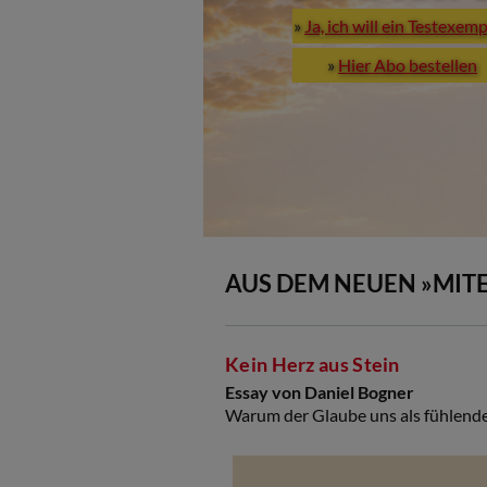
»
Ja, ich will ein Testexem
»
Hier Abo bestellen
AUS DEM NEUEN »MIT
Kein Herz aus Stein
Essay von Daniel Bogner
Warum der Glaube uns als fühlen