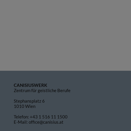
CANISIUSWERK
Zentrum für geistliche Berufe
Stephansplatz 6
1010 Wien
Telefon:
+43 1 516 11 1500
E-Mail:
office@canisius.at