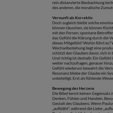
rein distanzierte Beobachtung leich
des anderen, die moralische Zumutu
Vernunft als Korrektiv
Doch zugleich bleibt solche emoti
können täuschen, sie können flüchti
mit den Fernen; spontane Betroffe
das Gefühl die Klärung durch die V
dieses Mitgefühl? Wohin führt es? 
Wechselbeziehung liegt eine produk
schützt den Glauben davor, sich in 
Und richtig ist deshalb: Ein Gefühl
weiter nachzufragen, genauer hinz
Gefühl wiederum bewahrt die Vernu
Resonanz bliebe der Glaube ein Syst
unbeteiligt. Erst als fühlende Wese
Bewegung des Herzens
Die Bibel kennt keinen Gegensatz z
Denken, Fühlen und Handeln. Besond
Gestalt des Glaubens. Wenn Paulus 
„aufbläht“, während die Liebe „aufba