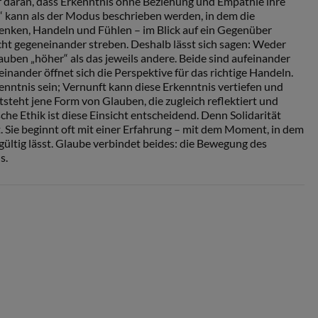
r daran, dass Erkenntnis ohne Beziehung und Empathie ihre
e“ kann als der Modus beschrieben werden, in dem die
nken, Handeln und Fühlen – im Blick auf ein Gegenüber
t gegeneinander streben. Deshalb lässt sich sagen: Weder
uben „höher“ als das jeweils andere. Beide sind aufeinander
nander öffnet sich die Perspektive für das richtige Handeln.
nntnis sein; Vernunft kann diese Erkenntnis vertiefen und
steht jene Form von Glauben, die zugleich reflektiert und
sche Ethik ist diese Einsicht entscheidend. Denn Solidarität
 Sie beginnt oft mit einer Erfahrung – mit dem Moment, in dem
gültig lässt. Glaube verbindet beides: die Bewegung des
s.