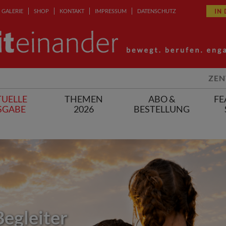
IN
GALERIE
SHOP
KONTAKT
IMPRESSUM
DATENSCHUTZ
ZEN
UELLE
THEMEN
ABO &
FE
SGABE
2026
BESTELLUNG
Begleiter