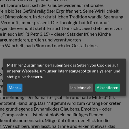
hrt. Darum lässt sich der Glaube weder auf rationales
in bloßes Gefühl religiöser Ergriffenheit. Seine Wirklichkeit
ei Dimensionen. In der christlichen Tradition war die Spannung
nd Vernunft, immer präsent. Die Theologie hat früh darauf
en die Vernunft steht. Er sucht Einsicht. „Seid stets bereit zur
in euch ist“ (1 Petr 3,15) – dieser Satz der frühen Kirche
 argumentieren, prüfen und verantworten
ach Wahrheit, nach Sinn und nach der Gestalt eines
Mit Ihrer Zustimmung erlauben Sie das Setzen von Cookies auf
den Glauben allein in dieser Auseinandersetzung mit der
unserer Webseite, um unser Internetangebot zu analysieren und
 Sprache selbst ist das lebendigste Plädoyer für eine
stetig zu verbessern.
t nämlich vom „Herzen“ die Rede – jenem inneren Zentrum des
rtrauen und Empfindung zusammenkommen. Wenn Jesus im
Mehr
...
Ich lehne ab
Akzeptieren
ter erzählt, beginnt die entscheidende Bewegung nicht mit
ahrnehmung: Der Samariter „sah ihn und hatte Mitleid“ (Lk
 entsteht Handlung. Das Mitgefühl wird zum Anfang konkreter
h eine grundlegende Dynamik des Glaubens. Emotion – oder
 „Compassion“ – ist nicht bloß ein beiläufiges Element
Erkenntnismoment sein. Mitgefühl öffnet den Blick für die
 Wer sich berühren lässt, hält inne und erkennt etwas, das