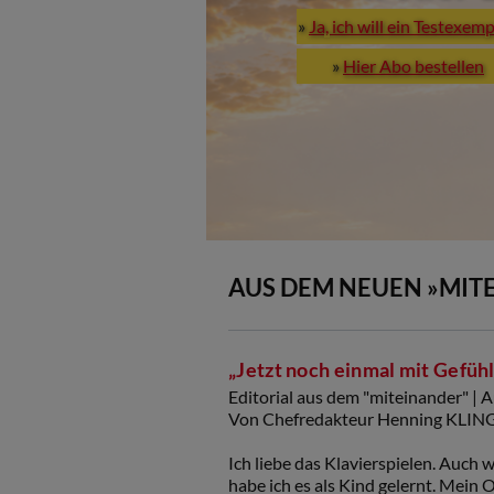
»
Ja, ich will ein Testexem
»
Hier Abo bestellen
AUS DEM NEUEN »MIT
„Jetzt noch einmal mit Gefühl
Editorial aus dem "miteinander" | 
Von Chefredakteur Henning KLI
Ich liebe das Klavierspielen. Auch 
habe ich es als Kind gelernt. Mein 