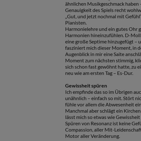
ähnlichen Musikgeschmack haben – 
Genauigkeit des Spiels recht wohlw
„Gut, und jetzt nochmal mit Gefühl“
Pianisten.
Harmonielehre und ein gutes Ohr geh
Harmonien hineinzufühlen. D-Moll t
eine große Septime hinzugefügt – u
fasziniert mich dieser Moment, in d
Augenblick in mir eine Saite anschl
Moment zum nächsten stimmig, klin
sich schon fast gewöhnt hatte, zu
neu wie am ersten Tag – Es-Dur.
Gewissheit spüren
Ich empfinde das so im Übrigen auc
unähnlich – einfach so mit. Stört nic
fühle vor allem die Abwesenheit ein
Manchmal aber schlägt ein Kirchenlie
lässt mich so etwas wie Gewissheit s
Spüren von Resonanz ist keine Gefüh
Compassion, aller Mit-Leidenschaft
Motor aller Veränderung.