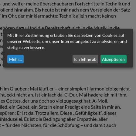
und weil er meine überschaubaren Fortschritte in Technik und
ollend hinnahm. Bis heute ist mir nach dem Vorspielen der Satz
 im Ohr, der mir klarmachte: Technik allein macht keinen
ören dazu. Und die Bereitschaft, sich in die Musik, in die
rägt tiefe Trauer. Es-Dur dürstet nach Liebe und Ballade. Noch
Mit Ihrer Zustimmung erlauben Sie das Setzen von Cookies auf
nd schon täuscht der Dilettant am Piano Können vor. Bis heute
unserer Webseite, um unser Internetangebot zu analysieren und
em Musik oder auch ein Erlebnis, eine Erinnerung, ein
stetig zu verbessern.
ägt, die vorher schwieg. Plötzlich wird das Leben von einem
gt und schmeckt nach „mehr“, wird ein Verlust, an den man
Mehr
...
Ich lehne ab
Akzeptieren
 einer schmerzenden Wunde – D-Moll – oder entbrennt die Liebe
h im Glauben: Mal läuft er – einer simplen Harmoniefolge nicht
ht, eckt nicht an. Ist einfach da. C-Dur. Mal hadere ich mit ihm,
es Gottes, der uns doch so viel zugesagt hat. A-Moll.
d, ein Gebet, ein Satz in einer Predigt eine Saite in mir an,
püren: Er ist da. Trotz allem. Diese „Gefühligkeit“, dieses
lsduselei. Es ist die Bedingung aller Empathie, aller
 – für den Nächsten, für die Schöpfung – und damit auch