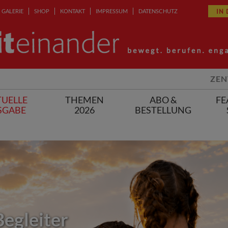
IN
GALERIE
SHOP
KONTAKT
IMPRESSUM
DATENSCHUTZ
ZEN
UELLE
THEMEN
ABO &
FE
SGABE
2026
BESTELLUNG
Begleiter