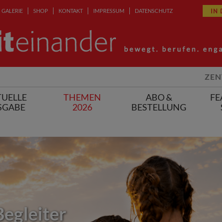
IN
GALERIE
SHOP
KONTAKT
IMPRESSUM
DATENSCHUTZ
ZEN
UELLE
THEMEN
ABO &
FE
SGABE
2026
BESTELLUNG
Begleiter