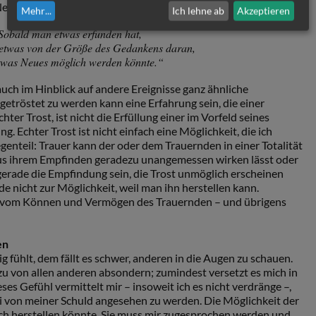
Neues möglich werden könnte.
Mehr
...
Ich lehne ab
Akzeptieren
Sobald man etwas erfunden hat,
 etwas von der Größe des Gedankens daran,
twas Neues möglich werden könnte.“
h im Hinblick auf andere Ereignisse ganz ähnliche
etröstet zu werden kann eine Erfahrung sein, die einer
hter Trost, ist nicht die Erfüllung einer im Vorfeld seines
g. Echter Trost ist nicht einfach eine Möglichkeit, die ich
Gegenteil: Trauer kann der oder dem Trauernden in einer Totalität
aus ihrem Empfinden geradezu unangemessen wirken lässt oder
gerade die Empfindung sein, die Trost unmöglich erscheinen
ade nicht zur Möglichkeit, weil man ihn herstellen kann.
st vom Können und Vermögen des Trauernden – und übrigens
en
g fühlt, dem fällt es schwer, anderen in die Augen zu schauen.
u von allen anderen absondern; zumindest versetzt es mich in
es Gefühl vermittelt mir – insoweit ich es nicht verdränge –,
rei von meiner Schuld angesehen zu werden. Die Möglichkeit der
 ich herstellen könnte. Sie muss mir zugesprochen werden und