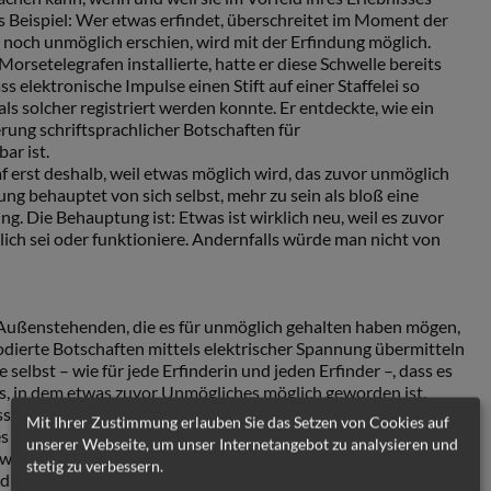
s Beispiel: Wer etwas erfindet, überschreitet im Moment der
 noch unmöglich erschien, wird mit der Erfindung möglich.
rsetelegrafen installierte, hatte er diese Schwelle bereits
ss elektronische Impulse einen Stift auf einer Staffelei so
s solcher registriert werden konnte. Er entdeckte, wie ein
ung schriftsprachlicher Botschaften für
r ist.
f erst deshalb, weil etwas möglich wird, das zuvor unmöglich
ung behauptet von sich selbst, mehr zu sein als bloß eine
. Die Behauptung ist: Etwas ist wirklich neu, weil es zuvor
lich sei oder funktioniere. Andernfalls würde man nicht von
e Außenstehenden, die es für unmöglich gehalten haben mögen,
dierte Botschaften mittels elektrischer Spannung übermitteln
 selbst – wie für jede Erfinderin und jeden Erfinder –, dass es
 in dem etwas zuvor Unmögliches möglich geworden ist.
isser Weise von seiner Erfindung überrascht. Erst im Nachhinein
Mit Ihrer Zustimmung erlauben Sie das Setzen von Cookies auf
es erfahren hat, dass das zuvor unmöglich Erschienene dem
unserer Webseite, um unser Internetangebot zu analysieren und
werden kann. Gerade das entmystifiziert die Erfindung schon
stetig zu verbessern.
ld man etwas erfunden hat, verschwindet etwas von der Größe