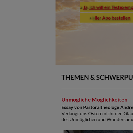
»
Ja, ich will ein Testexem
»
Hier Abo bestellen
THEMEN & SCHWERP
Unmögliche Möglichkeiten
Essay von Pastoraltheologe Andr
Verlangt uns Ostern nicht den Glau
des Unmöglichen und Wundersam