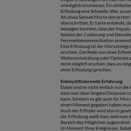
unmöglich erscheinen. Ein einfache
Erfindung eine Schwelle. Was zuvor
Als etwa Samuel Morse den ersten Mo
überschritten. Er hatte entdeckt, da
bewegen konnten, dass der Impuls al
System der Codierung und Decodier
Fernmeldekommunikation anwendba
Eine Erfindung ist der Morsetelegra
erschien. Die Rede von einer Erfind
Weiterentwicklung oder Optimierung
nicht möglich erschien, dass es mög
einer Erfindung sprechen.
Entmystifizierende Erfahrung
Dabei sind es nicht einfach nur di
dass man über längere Distanzen co
kann. Sondern es gilt auch für Morse
einen Moment gegeben haben muss,
Auch der Erfinder wird also in gew
der Erfindung weiß man, weil man 
Bereich des Möglichen zugeordnet 
im Moment ihres Ereignisses. Soba