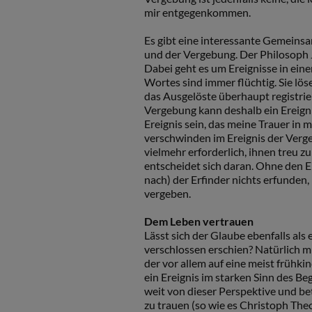
mir entgegenkommen.
Es gibt eine interessante Gemeinsa
und der Vergebung. Der Philosoph 
Dabei geht es um Ereignisse in eine
Wortes sind immer flüchtig. Sie lö
das Ausgelöste überhaupt registrie
Vergebung kann deshalb ein Ereigni
Ereignis sein, das meine Trauer in 
verschwinden im Ereignis der Verge
vielmehr erforderlich, ihnen treu 
entscheidet sich daran. Ohne den E
nach) der Erfinder nichts erfunden,
vergeben.
Dem Leben vertrauen
Lässt sich der Glaube ebenfalls als 
verschlossen erschien? Natürlich mu
der vor allem auf eine meist frühki
ein Ereignis im starken Sinn des Beg
weit von dieser Perspektive und b
zu trauen (so wie es Christoph Theo