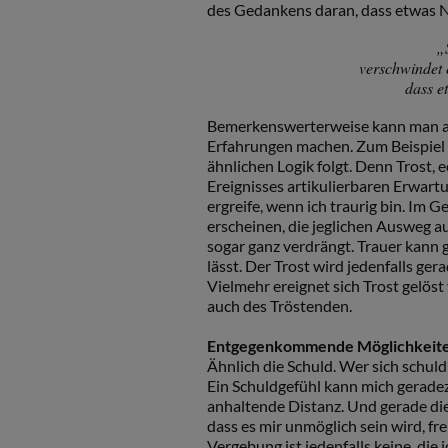
des Gedankens daran, dass etwas 
„
verschwindet
dass e
Bemerkenswerterweise kann man auc
Erfahrungen machen. Zum Beispiel g
ähnlichen Logik folgt. Denn Trost, ec
Ereignisses artikulierbaren Erwartun
ergreife, wenn ich traurig bin. Im 
erscheinen, die jeglichen Ausweg 
sogar ganz verdrängt. Trauer kann 
lässt. Der Trost wird jedenfalls ger
Vielmehr ereignet sich Trost gelö
auch des Tröstenden.
Entgegenkommende Möglichkeit
Ähnlich die Schuld. Wer sich schuldi
Ein Schuldgefühl kann mich geradez
anhaltende Distanz. Und gerade dies
dass es mir unmöglich sein wird, f
Vergebung ist jedenfalls keine, die