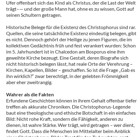
Ufer offenbart sich das Kind als Christus, der die Last der Welt
trägt–— und der große Mann hat, ohne es zu wissen, Gott auf
seinen Schultern getragen.
Historische Belege für die Existenz des Christophorus sind rar.
Quellen, die seine tatsächliche Existenz eindeutig belegen, gibt
es nicht. Dennoch gehört der Heilige zu jenen Figuren, die im
kollektiven Gedächtnis früh und fest verankert wurden: Schon
im 5. Jahrhundert ist in Chalcedon am Bosporus eine ihm
geweihte Kirche bezeugt. Eine Gestalt, deren Biografie sich
nicht historisch belegen lässt, hat reale Orte der Verehrung –
Kirchen, Kapellen, Bilder – geschaffen. So ist die Frage „Gab es
ihn wirklich?“ zwar berechtigt, in der gelebten Frömmigkeit
aber eher zweitrangig.
Wahrer als die Fakten
Erfundene Geschichten können in ihrem Gehalt offenbar tiefer
treffen als akkurate Chroniken. Die Christophorus-Legende
baut eine theologische und ethische Botschaft in ein einfaches
Bild: Nicht rohe Kraft, sondern die Fähigkeit, anderen zu
dienen, ist wahre Stärke. Wer trägt, wird getragen – wer dient,
findet Gott. Dass die Menschen im Mittelalter beim Anblick