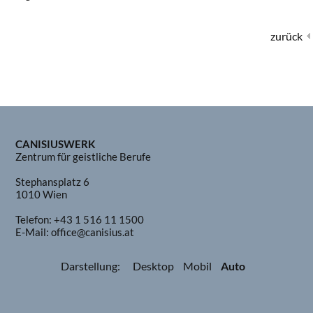
zurück
CANISIUSWERK
Zentrum für geistliche Berufe
Stephansplatz 6
1010 Wien
Telefon:
+43 1 516 11 1500
E-Mail:
office@canisius.at
Darstellung:
Desktop
Mobil
Auto