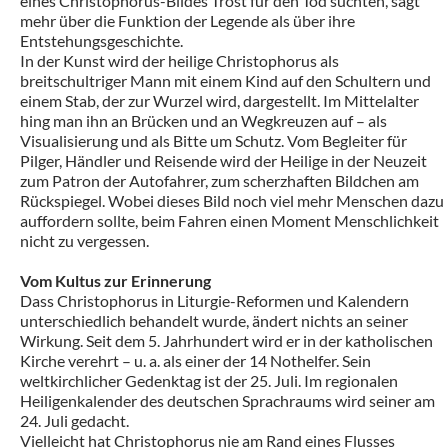
eines Christophorus-Bildes Trost für den Tod suchten, sagt
mehr über die Funktion der Legende als über ihre
Entstehungsgeschichte.
In der Kunst wird der heilige Christophorus als
breitschultriger Mann mit einem Kind auf den Schultern und
einem Stab, der zur Wurzel wird, dargestellt. Im Mittelalter
hing man ihn an Brücken und an Wegkreuzen auf – als
Visualisierung und als Bitte um Schutz. Vom Begleiter für
Pilger, Händler und Reisende wird der Heilige in der Neuzeit
zum Patron der Autofahrer, zum scherzhaften Bildchen am
Rückspiegel. Wobei dieses Bild noch viel mehr Menschen dazu
auffordern sollte, beim Fahren einen Moment Menschlichkeit
nicht zu vergessen.
Vom Kultus zur Erinnerung
Dass Christophorus in Liturgie-Reformen und Kalendern
unterschiedlich behandelt wurde, ändert nichts an seiner
Wirkung. Seit dem 5. Jahrhundert wird er in der katholischen
Kirche verehrt – u. a. als einer der 14 Nothelfer. Sein
weltkirchlicher Gedenktag ist der 25. Juli. Im regionalen
Heiligenkalender des deutschen Sprachraums wird seiner am
24. Juli gedacht.
Vielleicht hat Christophorus nie am Rand eines Flusses