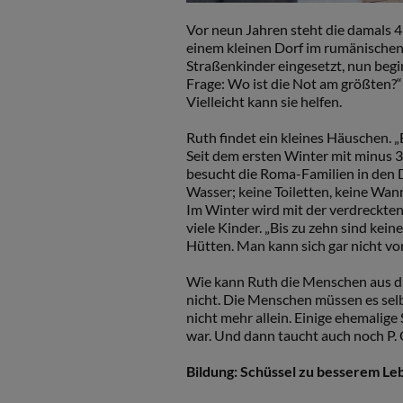
Vor neun Jahren steht die damals 4
einem kleinen Dorf im rumänischen 
Straßenkinder eingesetzt, nun begin
Frage: Wo ist die Not am größten?“
Vielleicht kann sie helfen.
Ruth findet ein kleines Häuschen. 
Seit dem ersten Winter mit minus 30
besucht die Roma-Familien in den 
Wasser; keine Toiletten, keine Wann
Im Winter wird mit der verdreckten
viele Kinder. „Bis zu zehn sind kein
Hütten. Man kann sich gar nicht vors
Wie kann Ruth die Menschen aus die
nicht. Die Menschen müssen es selb
nicht mehr allein. Einige ehemalige
war. Und dann taucht auch noch P. G
Bildung: Schüssel zu besserem Le