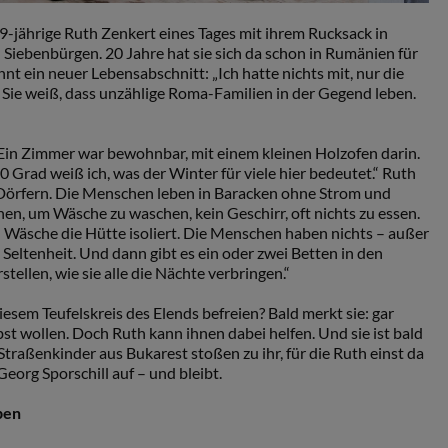
9-jährige Ruth Zenkert eines Tages mit ihrem Rucksack in
Siebenbürgen. 20 Jahre hat sie sich da schon in Rumänien für
nt ein neuer Lebensabschnitt: „Ich hatte nichts mit, nur die
 Sie weiß, dass unzählige Roma-Familien in der Gegend leben.
„Ein Zimmer war bewohnbar, mit einem kleinen Holzofen darin.
 Grad weiß ich, was der Winter für viele hier bedeutet.“ Ruth
Dörfern. Die Menschen leben in Baracken ohne Strom und
en, um Wäsche zu waschen, kein Geschirr, oft nichts zu essen.
 Wäsche die Hütte isoliert. Die Menschen haben nichts – außer
e Seltenheit. Und dann gibt es ein oder zwei Betten in den
tellen, wie sie alle die Nächte verbringen.“
sem Teufelskreis des Elends befreien? Bald merkt sie: gar
st wollen. Doch Ruth kann ihnen dabei helfen. Und sie ist bald
 Straßenkinder aus Bukarest stoßen zu ihr, für die Ruth einst da
eorg Sporschill auf – und bleibt.
ben