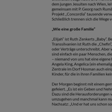
dem jungen Jesuiten nach Wien, lei
gemeinsam mit P. Georg nach Rumän
Projekt „Concordia“ tausende verw
Schließlich trennen sich die Wege 
„Wie eine große Familie“
„Elijah“ ist Ruth Zenkerts „Baby“. Be
Transsilvanien ist Ruth die „Chefin
oder Verträge unterschreibt. Aber wa
sind einfach ein paar Menschen, di
– niemand von uns hat eine eigene Fa
Angela King, Angelica (ein ehemalig
Zentrale im Dorf Hosman auch einige
Kinder, für die in ihren Familien kein
Der Morgen beginnt mit einem gem
gefeiert. „Es ist ein Geben und Nehm
Dazu sind die Herausforderungen vi
umzugehen und manchmal kann man 
Nachsatz: „Und er hat uns schon so