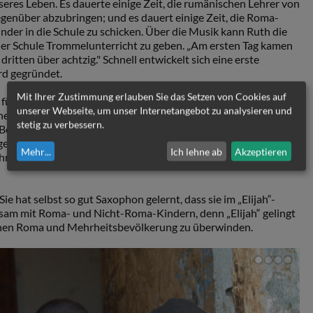
esseres Leben. Es dauerte einige Zeit, die rumänischen Lehrer von
genüber abzubringen; und es dauert einige Zeit, die Roma-
nder in die Schule zu schicken. Über die Musik kann Ruth die
iner Schule Trommelunterricht zu geben. „Am ersten Tag kamen
dritten über achtzig." Schnell entwickelt sich eine erste
rd gegründet.
Mit Ihrer Zustimmung erlauben Sie das Setzen von Cookies auf
 für die Roma Dokumente, damit die Kinder in die Schule gehen
unserer Webseite, um unser Internetangebot zu analysieren und
enen die Menschen selbst ihre Häuser und Dörfer sauber
stetig zu verbessern.
ne Belohnungen. Erste Schritte auf dem Weg zu einem echten Job.
 gehen weiter: Das erste Sozialzentrum entsteht, dann eine
Mehr
...
Ich lehne ab
Akzeptieren
hr Spender finden sich, immer mehr Freiwillige aus Rumänien
ie hat selbst so gut Saxophon gelernt, dass sie im „Elijah“-
sam mit Roma- und Nicht-Roma-Kindern, denn „Elijah“ gelingt
schen Roma und Mehrheitsbevölkerung zu überwinden.