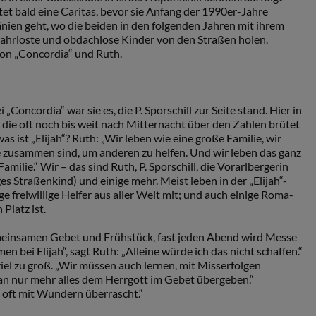
tet bald eine Caritas, bevor sie Anfang der 1990er-Jahre
ien geht, wo die beiden in den folgenden Jahren mit ihrem
ahrloste und obdachlose Kinder von den Straßen holen.
von „Concordia“ und Ruth.
i „Concordia“ war sie es, die P. Sporschill zur Seite stand. Hier in
“, die oft noch bis weit nach Mitternacht über den Zahlen brütet
s ist „Elijah“? Ruth: „Wir leben wie eine große Familie, wir
e zusammen sind, um anderen zu helfen. Und wir leben das ganz
milie.“ Wir – das sind Ruth, P. Sporschill, die Vorarlbergerin
es Straßenkind) und einige mehr. Meist leben in der „Elijah“-
 freiwillige Helfer aus aller Welt mit; und auch einige Roma-
 Platz ist.
einsamen Gebet und Frühstück, fast jeden Abend wird Messe
en bei Elijah“, sagt Ruth: „Alleine würde ich das nicht schaffen.“
el zu groß. „Wir müssen auch lernen, mit Misserfolgen
nur mehr alles dem Herrgott im Gebet übergeben.“
 oft mit Wundern überrascht.“