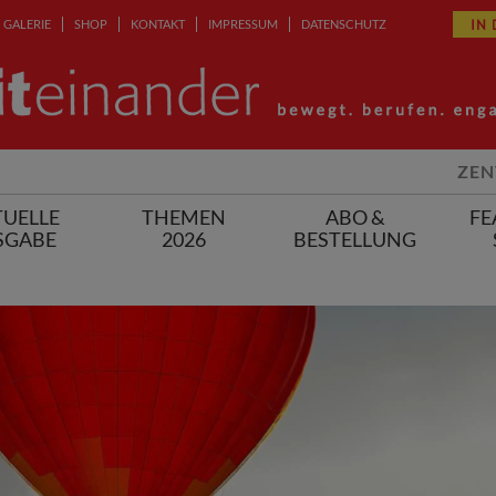
IN
GALERIE
SHOP
KONTAKT
IMPRESSUM
DATENSCHUTZ
ZEN
UELLE
THEMEN
ABO &
FE
SGABE
2026
BESTELLUNG