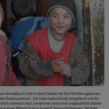
n Schwäbisch Hall in eine Familie mit fünf Kindern geboren.
das Downsyndrom. „Ich habe wahnsinnig viel gelernt von ihr.
intlich schwach sind, sie können auch eine unglaubliche Stärke
e in einer Bibelschule in Israel P. Sporschill kennen. Sie folgt