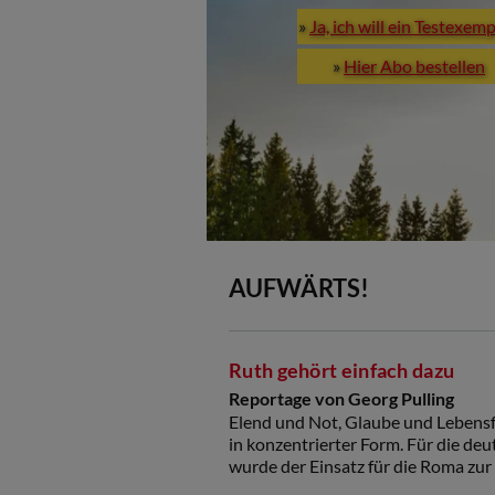
»
Ja, ich will ein Testexem
»
Hier Abo bestellen
AUFWÄRTS!
Ruth gehört einfach dazu
Reportage von Georg Pulling
Elend und Not, Glaube und Lebensf
in konzentrierter Form. Für die d
wurde der Einsatz für die Roma zu