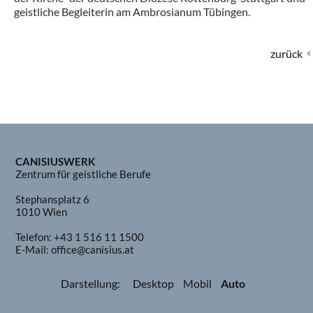
geistliche Begleiterin am Ambrosianum Tübingen.
zurück
CANISIUSWERK
Zentrum für geistliche Berufe
Stephansplatz 6
1010 Wien
Telefon:
+43 1 516 11 1500
E-Mail:
office@canisius.at
Darstellung:
Desktop
Mobil
Auto