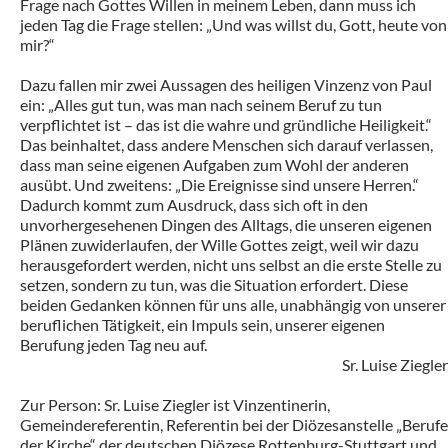
Frage nach Gottes Willen in meinem Leben, dann muss ich
jeden Tag die Frage stellen: „Und was willst du, Gott, heute von
mir?“
Dazu fallen mir zwei Aussagen des heiligen Vinzenz von Paul
ein: „Alles gut tun, was man nach seinem Beruf zu tun
verpflichtet ist – das ist die wahre und gründliche Heiligkeit.“
Das beinhaltet, dass andere Menschen sich darauf verlassen,
dass man seine eigenen Aufgaben zum Wohl der anderen
ausübt. Und zweitens: „Die Ereignisse sind unsere Herren.“
Dadurch kommt zum Ausdruck, dass sich oft in den
unvorhergesehenen Dingen des Alltags, die unseren eigenen
Plänen zuwiderlaufen, der Wille Gottes zeigt, weil wir dazu
herausgefordert werden, nicht uns selbst an die erste Stelle zu
setzen, sondern zu tun, was die Situation erfordert. Diese
beiden Gedanken können für uns alle, unabhängig von unserer
beruflichen Tätigkeit, ein Impuls sein, unserer eigenen
Berufung jeden Tag neu auf.
Sr. Luise Ziegler
Zur Person: Sr. Luise Ziegler ist Vinzentinerin,
Gemeindereferentin, Referentin bei der Diözesanstelle „Berufe
der Kirche“ der deutschen Diözese Rottenburg-Stuttgart und