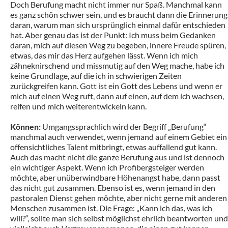
Doch Berufung macht nicht immer nur Spaß. Manchmal kann
es ganz schön schwer sein, und es braucht dann die Erinnerung
daran, warum man sich ursprünglich einmal dafür entschieden
hat. Aber genau das ist der Punkt: Ich muss beim Gedanken
daran, mich auf diesen Weg zu begeben, innere Freude spüren,
etwas, das mir das Herz aufgehen lässt. Wenn ich mich
zähneknirschend und missmutig auf den Weg mache, habe ich
keine Grundlage, auf die ich in schwierigen Zeiten
zurückgreifen kann. Gott ist ein Gott des Lebens und wenn er
mich auf einen Weg ruft, dann auf einen, auf dem ich wachsen,
reifen und mich weiterentwickeln kann.
Können:
Umgangssprachlich wird der Begriff „Berufung“
manchmal auch verwendet, wenn jemand auf einem Gebiet ein
offensichtliches Talent mitbringt, etwas auffallend gut kann.
Auch das macht nicht die ganze Berufung aus und ist dennoch
ein wichtiger Aspekt. Wenn ich Profibergsteiger werden
möchte, aber unüberwindbare Höhenangst habe, dann passt
das nicht gut zusammen. Ebenso ist es, wenn jemand in den
pastoralen Dienst gehen möchte, aber nicht gerne mit anderen
Menschen zusammen ist. Die Frage: „Kann ich das, was ich
will?“, sollte man sich selbst möglichst ehrlich beantworten und