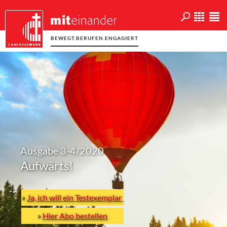
BEWEGT.BERUFEN.ENGAGIERT
Ausgabe 3-4/2020
Aufwärts!
»
Ja, ich will ein Testexemplar
»
Hier Abo bestellen