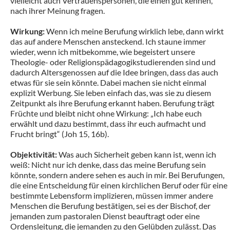
vielleicht auch Vertrauenspersonen, die einen gut kennen,
nach ihrer Meinung fragen.
Wirkung:
Wenn ich meine Berufung wirklich lebe, dann wirkt
das auf andere Menschen ansteckend. Ich staune immer
wieder, wenn ich mitbekomme, wie begeistert unsere
Theologie- oder Religionspädagogikstudierenden sind und
dadurch Altersgenossen auf die Idee bringen, dass das auch
etwas für sie sein könnte. Dabei machen sie nicht einmal
explizit Werbung. Sie leben einfach das, was sie zu diesem
Zeitpunkt als ihre Berufung erkannt haben. Berufung trägt
Früchte und bleibt nicht ohne Wirkung: „Ich habe euch
erwählt und dazu bestimmt, dass ihr euch aufmacht und
Frucht bringt“ (Joh 15, 16b).
Objektivität:
Was auch Sicherheit geben kann ist, wenn ich
weiß: Nicht nur ich denke, dass das meine Berufung sein
könnte, sondern andere sehen es auch in mir. Bei Berufungen,
die eine Entscheidung für einen kirchlichen Beruf oder für eine
bestimmte Lebensform implizieren, müssen immer andere
Menschen die Berufung bestätigen, sei es der Bischof, der
jemanden zum pastoralen Dienst beauftragt oder eine
Ordensleitung, die jemanden zu den Gelübden zulässt. Das