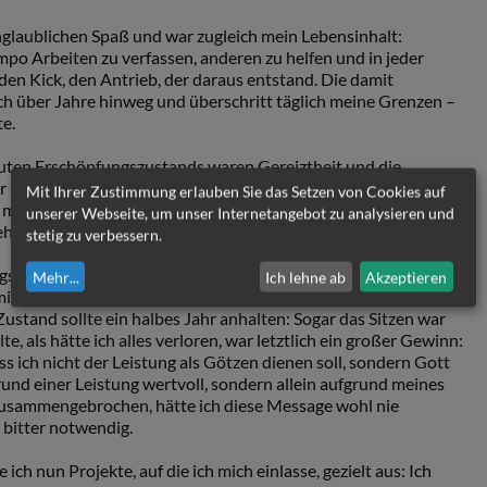
nglaublichen Spaß und war zugleich mein Lebensinhalt:
empo Arbeiten zu verfassen, anderen zu helfen und in jeder
te den Kick, den Antrieb, der daraus entstand. Die damit
ch über Jahre hinweg und überschritt täglich meine Grenzen –
te.
uten Erschöpfungszustands waren Gereiztheit und die
r schwerer fiel. Je stärker ich mich an meine Grenzen gestoßen
Mit Ihrer Zustimmung erlauben Sie das Setzen von Cookies auf
 mir auf. Schließlich wollte ich es nicht wahrhaben, etwas, das
unserer Webseite, um unser Internetangebot zu analysieren und
 mehr zu können. Den Lebensinhalt aufgeben? – Niemals!
stetig zu verbessern.
ungsorientierung“ gefangen, dass ich eines Tages einfach ein
Mehr
...
Ich lehne ab
Akzeptieren
 mich mit einfachen Aufgaben überfordert und legte mich vor
ustand sollte ein halbes Jahr anhalten: Sogar das Sitzen war
e, als hätte ich alles verloren, war letztlich ein großer Gewinn:
ss ich nicht der Leistung als Götzen dienen soll, sondern Gott
fgrund einer Leistung wertvoll, sondern allein aufgrund meines
zusammengebrochen, hätte ich diese Message wohl nie
bitter notwendig.
 nun Projekte, auf die ich mich einlasse, gezielt aus: Ich