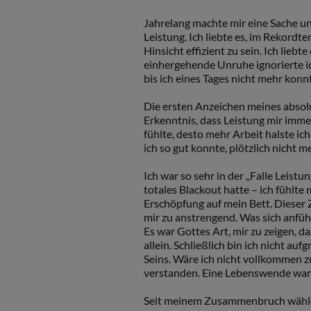
Jahrelang machte mir eine Sache u
Leistung. Ich liebte es, im Rekordt
Hinsicht effizient zu sein. Ich lieb
einhergehende Unruhe ignorierte i
bis ich eines Tages nicht mehr konn
Die ersten Anzeichen meines absol
Erkenntnis, dass Leistung mir imme
fühlte, desto mehr Arbeit halste ich
ich so gut konnte, plötzlich nicht
Ich war so sehr in der ,,Falle Leist
totales Blackout hatte – ich fühlte
Erschöpfung auf mein Bett. Dieser Z
mir zu anstrengend. Was sich anfühlt
Es war Gottes Art, mir zu zeigen, da
allein. Schließlich bin ich nicht au
Seins. Wäre ich nicht vollkommen 
verstanden. Eine Lebenswende war 
Seit meinem Zusammenbruch wähle ich