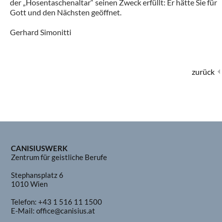
der „Hosentaschenaltar“ seinen Zweck erfüllt: Er hätte Sie für
Gott und den Nächsten geöffnet.
Gerhard Simonitti
zurück
CANISIUSWERK
Zentrum für geistliche Berufe
Stephansplatz 6
1010 Wien
Telefon:
+43 1 516 11 1500
E-Mail:
office@canisius.at